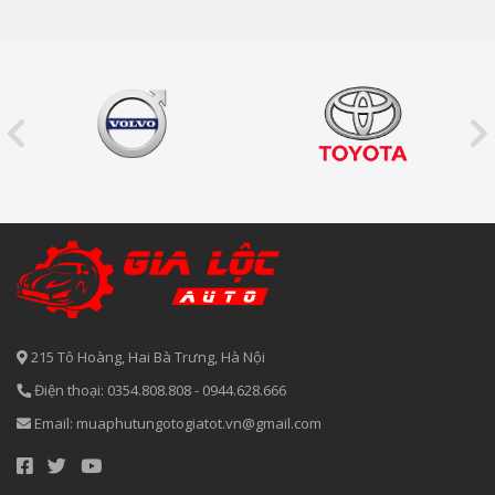
215 Tô Hoàng, Hai Bà Trưng, Hà Nội
Điện thoại:
0354.808.808
-
0944.628.666
Email:
muaphutungotogiatot.vn@gmail.com