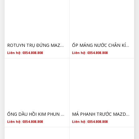
ROTUYN TRỤ ĐỨNG MAZDA BT50 AB313395AA 2013 2014 2015 2016 2017 2018 2019 2020
ỐP MÁNG NƯỚC CHÂN KÍNH MAZDA BT50 2022 CHÍNH HÃNG
Liên hệ: 0354.808.808
Liên hệ: 0354.808.808
ỐNG DẦU HỒI KIM PHUN MAZDA BT50 BB309K022AG
MÁ PHANH TRƯỚC MAZDA BT50 2016 UCYR3323ZA CHÍNH HÃNG
Liên hệ: 0354.808.808
Liên hệ: 0354.808.808