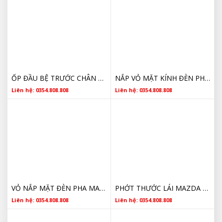
ỐP ĐẦU BỆ TRƯỚC CHÂN TRƯỚC MAZDA BT-50
NẮP VỎ MẶT KÍNH ĐÈN PHA BT50 CHÍNH HÃNG
Liên hệ: 0354.808.808
Liên hệ: 0354.808.808
VỎ NẮP MẶT ĐÈN PHA MAZDA BT50 GIÁ RẺ
PHỚT THƯỚC LÁI MAZDA BT50 GIÁ TỐT
Liên hệ: 0354.808.808
Liên hệ: 0354.808.808