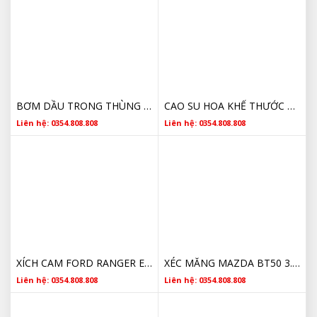
BƠM DẦU TRONG THÙNG RANGER BT50 2.2 3.2UC2J-13-35XB 2011-
CAO SU HOA KHẾ THƯỚC LÁI MAZDA BT50 CHÍNH HÃNG
Liên hệ: 0354.808.808
Liên hệ: 0354.808.808
XÍCH CAM FORD RANGER EVEREST BT50 TRANSIT BK3Q6268ATL 2012 2013 2014 2015 2016 2017 2018
XÉC MĂNG MAZDA BT50 3.2 WLE611SC0
Liên hệ: 0354.808.808
Liên hệ: 0354.808.808