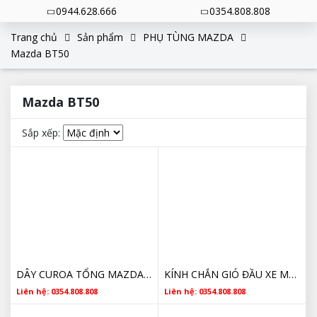
0944.628.666
0354.808.808
Trang chủ
Sản phẩm
PHỤ TÙNG MAZDA
Mazda BT50
Mazda BT50
Sắp xếp:
DÂY CUROA TỔNG MAZDA BT50 2016 AB396C301AB CHÍNH HÃNG GIÁ RẺ
KÍNH CHẮN GIÓ ĐẦU XE MAZDA BT50 GIÁ TỐT
Liên hệ: 0354.808.808
Liên hệ: 0354.808.808