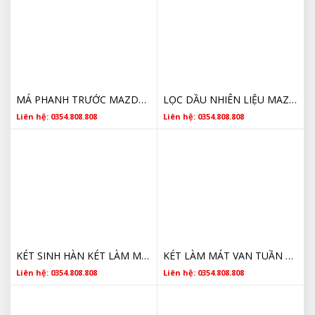
MÁ PHANH TRƯỚC MAZDA BT50 AB3Z2V001A 2013 2014 2015 2016 2017 2018 2019 2020 2021
LỌC DẦU NHIÊN LIỆU MAZDA BT50 2012- 2021 AB399176AC CHÍNH HÃNG
Liên hệ: 0354.808.808
Liên hệ: 0354.808.808
KÉT SINH HÀN KÉT LÀM MÁT DẦU SỐ MAZDA BT50 JB3G7A095 2013 2014 2015 2016 2017 2018 2019 2020
KÉT LÀM MÁT VAN TUẦN HOÀN KHÍ XẢ MAZDA BT50 CK3Q9F464AB 2012 2013 2014 2015 2016 2017 2018 2019 2020 2021
Liên hệ: 0354.808.808
Liên hệ: 0354.808.808