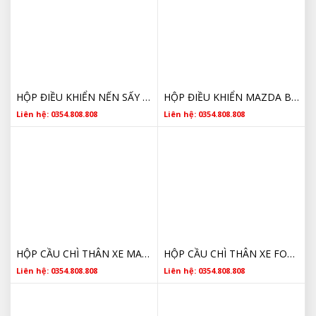
HỘP ĐIỀU KHIỂN NẾN SẤY MAZDA BT50 CC1112B533AB 2012 2013 2014 2015 2016 2017 2018 2019 2020 2021 2022
HỘP ĐIỀU KHIỂN MAZDA BT50 AB3912B565CA
Liên hệ: 0354.808.808
Liên hệ: 0354.808.808
HỘP CẦU CHÌ THÂN XE MAZDA BT50 HỘP GEM HỘP BCM DB3914A073BF 2013 2014 2015 2016
HỘP CẦU CHÌ THÂN XE FORD RANGER MAZDA BT50 HỘP GEM HỘP BCM DB3914A073BF 2013 2014 2015 2016
Liên hệ: 0354.808.808
Liên hệ: 0354.808.808