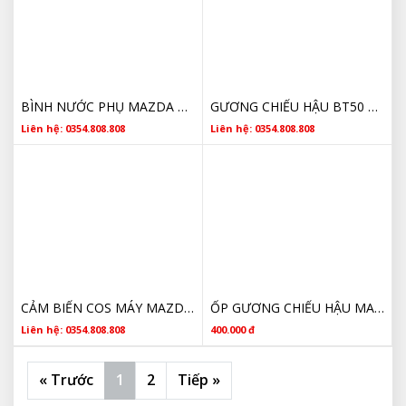
BÌNH NƯỚC PHỤ MAZDA BT50 8V218K218AB 2013 2014 2015 2016 2017 2018
GƯƠNG CHIẾU HẬU BT50 CÓ XIN NHAN GIÁ TỐT
Liên hệ: 0354.808.808
Liên hệ: 0354.808.808
CẢM BIẾN COS MÁY MAZDA BT50 BK216C315BA 201 - 2022 GIÁ TỐT
ỐP GƯƠNG CHIẾU HẬU MAZDA BT50 2014 EB3B17682CBA GIÁ TỐT
Liên hệ: 0354.808.808
400.000 đ
« Trước
1
2
Tiếp »