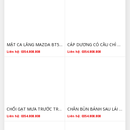
MẶT CA LĂNG MAZDA BT50 2016 MZG040NA, 1D0150710CBM
CÁP DƯƠNG CÓ CẦU CHÌ MAZDA BT50 2013-2022 GB3T14A094AB
Liên hệ: 0354.808.808
Liên hệ: 0354.808.808
CHỔI GẠT MƯA TRƯỚC TRÁI MAZDA BT50 1D0067330A
CHẮN BÙN BÁNH SAU LÁI MAZDA BT50 1D0251880A CHÍNH HÃNG
Liên hệ: 0354.808.808
Liên hệ: 0354.808.808