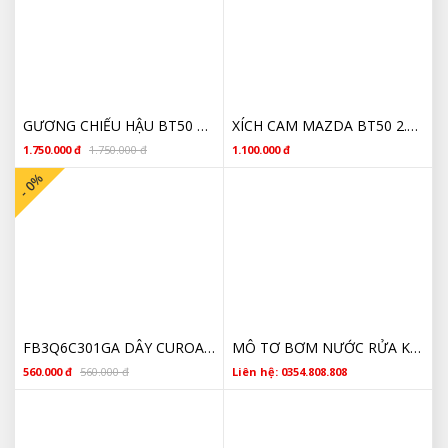
GƯƠNG CHIẾU HẬU BT50 CÓ MẠ ĐÈN XIN NHAN GIÁ RẺ
XÍCH CAM MAZDA BT50 2.2 BK3Z6268B CHÍNH HÃNG GIÁ RẺ
1.750.000 đ
1.750.000 đ
1.100.000 đ
- 0%
FB3Q6C301GA DÂY CUROA TỔNG BT50 FORD RANGER 2.2 2016 -2020 CHÍNH HÃNG
MÔ TƠ BƠM NƯỚC RỬA KÍNH RANGER BT50 2012 -2022 CHÍNH HÃNG
560.000 đ
560.000 đ
Liên hệ: 0354.808.808