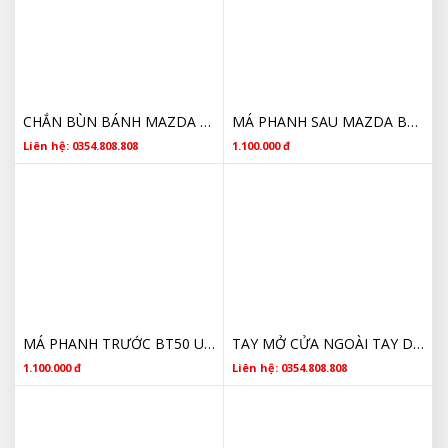
CHẮN BÙN BÁNH MAZDA BT50 1D0251870A CHÍNH HÃNG
MÁ PHANH SAU MAZDA BT50 2001 2020 UCYR2638Z CHÍNH HÃNG
Liên hệ: 0354.808.808
1.100.000 đ
MÁ PHANH TRƯỚC BT50 UCYE3323Z CHÍNH HÃNG
TAY MỞ CỬA NGOÀI TAY DÀI BT50 GIÁ TỐT
1.100.000 đ
Liên hệ: 0354.808.808