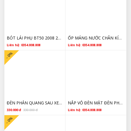
BÓT LÁI PHỤ BT50 2008 2009 2010 2011 2012 UA3N32320A
ỐP MÁNG NƯỚC CHÂN KÍNH MAZDA BT50 2022 2023 2024 2025 CHÍNH HÃNG
Liên hệ: 0354.808.808
Liên hệ: 0354.808.808
- 0%
ĐÈN PHẢN QUANG SAU XE MAZDA BT50 GIÁ RẺ
NẮP VỎ ĐÈN MẶT ĐÈN PHA MAZDA BT50
330.000 đ
330.000 đ
Liên hệ: 0354.808.808
- 0%