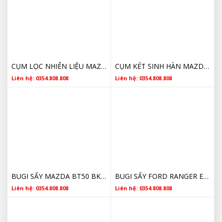
CỤM LỌC NHIÊN LIỆU MAZDA BT50 AB399155DD CHÍNH HÃNG
CỤM KÉT SINH HÀN MAZDA BT50 BB3Q6B624EA
Liên hệ: 0354.808.808
Liên hệ: 0354.808.808
BUGI SẤY MAZDA BT50 BK3Q6M090AB CHÍNH HÃNG
BUGI SẤY FORD RANGER EVEREST BT50 BK3Q6M090AB
Liên hệ: 0354.808.808
Liên hệ: 0354.808.808