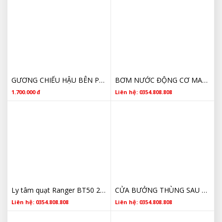
GƯƠNG CHIẾU HẬU BÊN PHẢI MAZDA BT5 GIÁ RẺ
BƠM NƯỚC ĐỘNG CƠ MAZDA BT50 2011 2012 2013 2014 2015 2016 2017 2018 2019 2020
1.700.000 đ
Liên hệ: 0354.808.808
Ly tâm quạt Ranger BT50 2.2-3.2
CỬA BƯỞNG THÙNG SAU MAZDA BT50 GIÁ RẺ
Liên hệ: 0354.808.808
Liên hệ: 0354.808.808