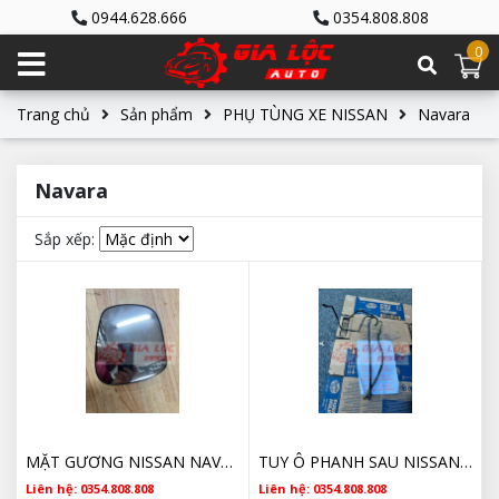
0944.628.666
0354.808.808
0
Trang chủ
Sản phẩm
PHỤ TÙNG XE NISSAN
Navara
Navara
Sắp xếp:
MẶT GƯƠNG NISSAN NAVARA 2014 2015 2016 2017 2018 2019 2021 2022 2023 2024 2025
TUY Ô PHANH SAU NISSAN NAVARA GIÁ TỐT
Liên hệ: 0354.808.808
Liên hệ: 0354.808.808