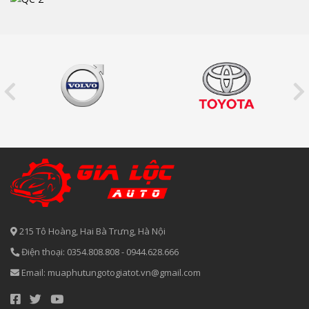
215 Tô Hoàng, Hai Bà Trưng, Hà Nội
Điện thoại:
0354.808.808
-
0944.628.666
Email:
muaphutungotogiatot.vn@gmail.com