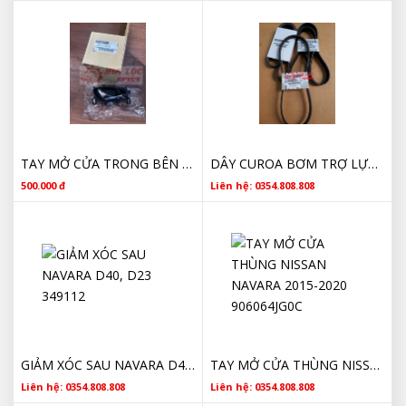
TAY MỞ CỬA TRONG BÊN PHỤ NISSAN NAVARA CHÍNH HÃNG
DÂY CUROA BƠM TRỢ LỰC NISSAN NAVARA 2010 11950EB70A
500.000 đ
Liên hệ: 0354.808.808
GIẢM XÓC SAU NAVARA D40, D23 349112
TAY MỞ CỬA THÙNG NISSAN NAVARA 2015-2020 906064JG0C
Liên hệ: 0354.808.808
Liên hệ: 0354.808.808