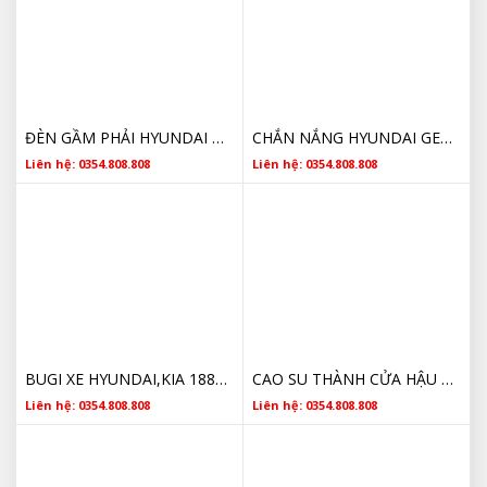
ĐÈN GẦM PHẢI HYUNDAI GETZ1.1 922021C500
CHẮN NẮNG HYUNDAI GETZ 852201C280QS
Liên hệ: 0354.808.808
Liên hệ: 0354.808.808
BUGI XE HYUNDAI,KIA 1881411051
CAO SU THÀNH CỬA HẬU GETZ,CLICK,8173922200
Liên hệ: 0354.808.808
Liên hệ: 0354.808.808