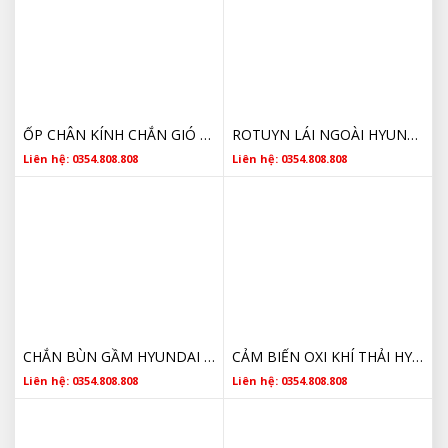
ỐP CHÂN KÍNH CHẮN GIÓ HYUNDAI GETZ 2009 861501C100, 861601C100
ROTUYN LÁI NGOÀI HYUNDAI GETZ 1.1 568201C080, 56820-1C080
Liên hệ: 0354.808.808
Liên hệ: 0354.808.808
CHẮN BÙN GẦM HYUNDAI GETZ 291201C010, 291301C000
CẢM BIẾN OXI KHÍ THẢI HYUNDAI GETZ 1.4 3921022610 HÀNG HÀN QUỐC CHẤT LƯỢNG TỐT
Liên hệ: 0354.808.808
Liên hệ: 0354.808.808