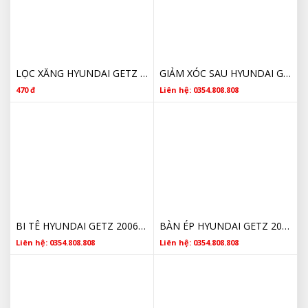
LỌC XĂNG HYUNDAI GETZ 311121CA00 GIÁ TỐT
GIẢM XÓC SAU HYUNDAI GETZ 553101C500 GIÁ TỐT
470 đ
Liên hệ: 0354.808.808
BI TÊ HYUNDAI GETZ 2006- 2010 4110022720 CHÍNH HÃNG GIÁ RẺ
BÀN ÉP HYUNDAI GETZ 2006- 2010 4110022720 CHÍNH HÃNG GIÁ RẺ
Liên hệ: 0354.808.808
Liên hệ: 0354.808.808