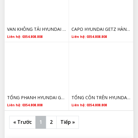
VAN KHÔNG TẢI HYUNDAI GETZ 3515002600 CHÍNH HÃNG GIÁ RẺ
CAPO HYUNDAI GETZ HÀNG HÃNG GIÁ RẺ
Liên hệ: 0354.808.808
Liên hệ: 0354.808.808
TỔNG PHANH HYUNDAI GETZ HÀNG HÃNG GIÁ RẺ
TỔNG CÔN TRÊN HYUNDAI GETZ HÀNG VALEO
Liên hệ: 0354.808.808
Liên hệ: 0354.808.808
« Trước
1
2
Tiếp »