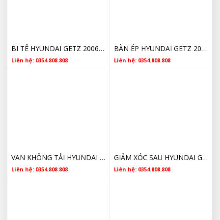
BI TÊ HYUNDAI GETZ 2006- 2010 4142122810 CHÍNH HÃNG GIÁ RẺ
BÀN ÉP HYUNDAI GETZ 2006- 2010 4130022720 CHÍNH HÃNG GIÁ RẺ
Liên hệ: 0354.808.808
Liên hệ: 0354.808.808
VAN KHÔNG TẢI HYUNDAI GETZ GIÁ RẺ BẢO HÀNH LÂU DÀI
GIẢM XÓC SAU HYUNDAI GETZ MANDO GIÁ RẺ
Liên hệ: 0354.808.808
Liên hệ: 0354.808.808