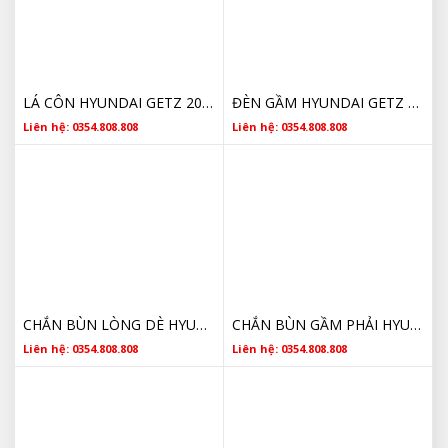
LÁ CÔN HYUNDAI GETZ 2006- 2010 4110022720 CHÍNH HÃNG GIÁ RẺ
ĐÈN GẦM HYUNDAI GETZ 2006- 2010 922011C500 CHÍNH HÃNG GIÁ RẺ
Liên hệ: 0354.808.808
Liên hệ: 0354.808.808
CHẮN BÙN LÒNG DÈ HYUNDAI GETZ 2006- 2010 868221C500 CHÍNH HÃNG GIÁ RẺ
CHẮN BÙN GẦM PHẢI HYUNDAI GETZ 291201C010 CHÍNH HÃNG GIÁ RẺ
Liên hệ: 0354.808.808
Liên hệ: 0354.808.808