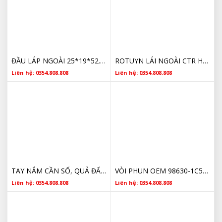
ĐẦU LÁP NGOÀI 25*19*52.5 HYUNDAI GETZ 1.1 TOK-13-06225
ROTUYN LÁI NGOÀI CTR HYUNDAI GETZ 568201C080
Liên hệ: 0354.808.808
Liên hệ: 0354.808.808
TAY NẮM CẦN SỐ, QUẢ ĐẤM CẦN SỐ HYUNDAI GEZT,STAREX 437112C500WK
VÒI PHUN OEM 98630-1C510 HYUNDAI GETZ CLICK 02-06
Liên hệ: 0354.808.808
Liên hệ: 0354.808.808