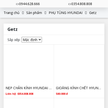
0944.628.666
0354.808.808
Trang chủ
Sản phẩm
PHỤ TÙNG HYUNDAI
Getz
Getz
Sắp xếp:
NẸP CHÂN KÍNH HYUNDAI GETZ CHÍNH HÃNG
GIOĂNG KÍNH CHẾT HYUNDAI GETZ GIÁ RẺ
Liên hệ: 0354.808.808
580.000 đ