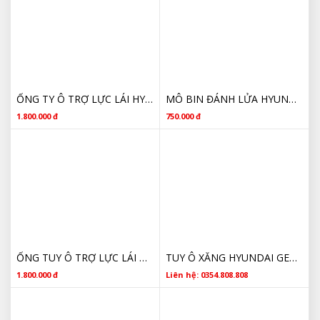
ỐNG TY Ô TRỢ LỰC LÁI HYUNDAI GETZ GIÁ TỐT
MÔ BIN ĐÁNH LỬA HYUNDAI GETZ GIÁ TỐT
1.800.000 đ
750.000 đ
ỐNG TUY Ô TRỢ LỰC LÁI HYUNDAI GETZ CHÍNH HÃNG
TUY Ô XĂNG HYUNDAI GETZ CHÍNH HÃNG 313101C000, 31310-1C000
1.800.000 đ
Liên hệ: 0354.808.808