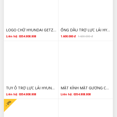
LOGO CHỮ HYUNDAI GETZ CHÍNH HÃNG 863201C000 GIÁ RẺ
ỐNG DẦU TRỢ LỰC LÁI HYUNDAI GETZ 575101C850 CHÍNH HÃNG
Liên hệ: 0354.808.808
1.600.000 đ
1.600.000 đ
TUY Ô TRỢ LỰC LÁI HYUNDAI GETZ CHÍNH HÃNG GIÁ RẺ 575101C580
MẶT KÍNH MẶT GƯƠNG CHIẾU HẬU HYUNDAI GETZ 2006 2007 2008 2009 2010 2011 876211C700 CHÍNH HÃNG
Liên hệ: 0354.808.808
Liên hệ: 0354.808.808
- 0%