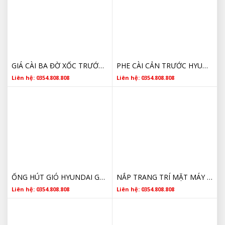
GIÁ CÀI BA ĐỜ XỐC TRƯỚC TRÁI HYUNDAI GETZ 865151C300
PHE CÀI CẢN TRƯỚC HYUNDAI GETZ 2005 GIÁ RẺ 86592 1C300
Liên hệ: 0354.808.808
Liên hệ: 0354.808.808
ỐNG HÚT GIÓ HYUNDAI GETZ 281381C0001
NẮP TRANG TRÍ MẶT MÁY HYUNDAI GETZ 2009 2240526710
Liên hệ: 0354.808.808
Liên hệ: 0354.808.808