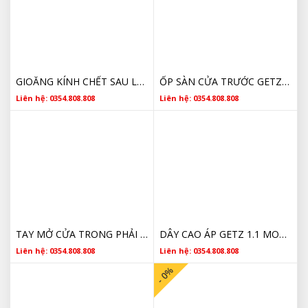
GIOĂNG KÍNH CHẾT SAU LÁI GETZ 2006-2010 835331C000
ỐP SÀN CỬA TRƯỚC GETZ, NẸP SÀN 858721C010WK GIÁ RẺ
Liên hệ: 0354.808.808
Liên hệ: 0354.808.808
TAY MỞ CỬA TRONG PHẢI ĐEN MẠ GETZ 82620-1C030R
DÂY CAO ÁP GETZ 1.1 MORNING 04-11 HÀNG XỊN 27501 02H00
Liên hệ: 0354.808.808
Liên hệ: 0354.808.808
- 0%