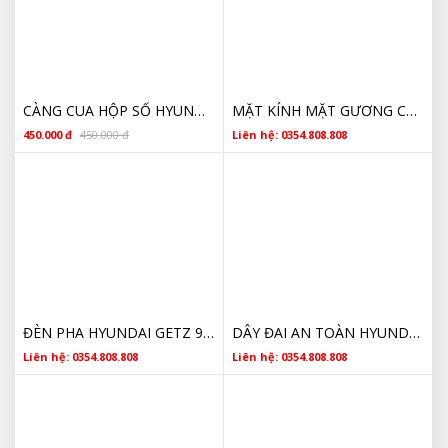
CÀNG CUA HỘP SỐ HYUNDAI GETZ CHÍNH HÃNG SỐ 1,2 3,4
MẶT KÍNH MẶT GƯƠNG CHIẾU HẬU HYUNDAI GETZ 2006 2007 2008 2009 2010 2011 876211C700 GIÁ RẺ
450.000 đ
450.000 đ
Liên hệ: 0354.808.808
ĐÈN PHA HYUNDAI GETZ 921021C505 CHÍNH HÃNG
DÂY ĐAI AN TOÀN HYUNDAI GETZ 888101C401WK CHÍNH HÃNG GIÁ RẺ
Liên hệ: 0354.808.808
Liên hệ: 0354.808.808