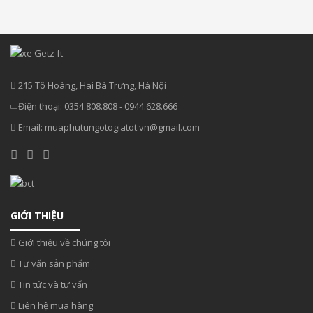
215 Tô Hoàng, Hai Bà Trưng, Hà Nội
Điện thoại:
0354.808.808
-
0944.628.666
Email:
muaphutungotogiatot.vn@gmail.com
GIỚI THIỆU
Giới thiệu về chúng tôi
Tư vấn sản phẩm
Tin tức và tư vấn
Liên hệ mua hàng