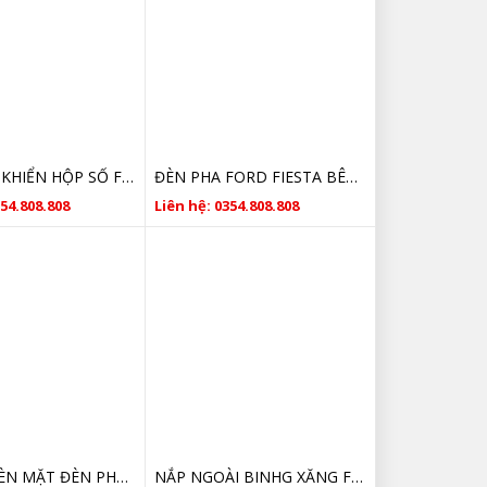
HỘP ĐIỀU KHIỂN HỘP SỐ FORD FIESTA, ECOSPORT, FOCUS A2C30743105
ĐÈN PHA FORD FIESTA BÊN PHỤ CHÓA TRẮNG 2013 2014 2015 2016 2017
354.808.808
Liên hệ: 0354.808.808
NẮP VỎ ĐÈN MẶT ĐÈN PHA FORD FIESTA 2010 2011 2012 2013
NẮP NGOÀI BINHG XĂNG FORD FIESTA 2008 2009 2010 2011 GIÁ RẺ DA282DK4942411CBB