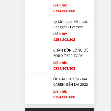
Liên hệ:
0354.808.808
Ly tâm quạt két nước
Rangger - Everrest
Liên hệ:
0354.808.808
CHẮN BÙN LÒNG DÈ
FORD TERRITORY
CHÍNH HÃNG
Liên hệ:
0354.808.808
ỐP GÁO GƯƠNG KIA
CAREN BÊN LÁI 2022
2023 2024 2025 CHÍNH
Liên hệ:
HÃNG
0354.808.808