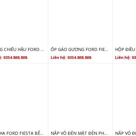
GƯƠNG CHIẾU HẬU FORD FIESTA GIÁ RẺ
ỐP GÁO GƯƠNG FORD FIESTA 2011 2012 2013 2014 2015 2016 GIÁ TỐT
: 0354.808.808
Liên hệ: 0354.808.808
Liên hệ: 0
ĐÈN PHA FORD FIESTA BÊN LÁI CHÓA TRẮNG 2013 2014 2015 2016 2017
NẮP VỎ ĐÈN MẶT ĐÈN PHA FORD FIESTA 2014 2015 2016 2017 2018 2019 2020