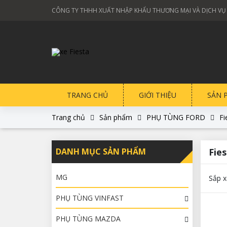
CÔNG TY THHH XUẤT NHẬP KHẨU THƯƠNG MẠI VÀ DỊCH VỤ
TRANG CHỦ
GIỚI THIỆU
SẢN 
Trang chủ
Sản phẩm
PHỤ TÙNG FORD
Fi
DANH MỤC SẢN PHẨM
Fie
MG
Sắp x
PHỤ TÙNG VINFAST
PHỤ TÙNG MAZDA