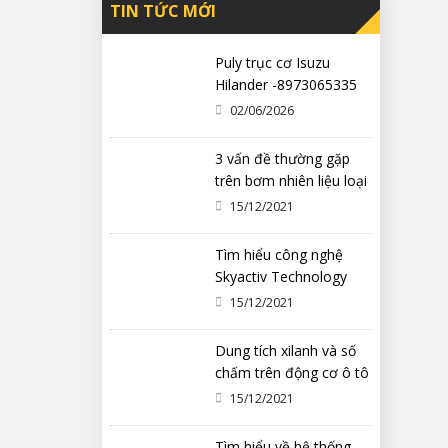
TIN TỨC MỚI
Puly trục cơ Isuzu
Hilander -8973065335
02/06/2026
3 vấn đề thường gặp
trên bơm nhiên liệu loại
cơ khí
15/12/2021
Tìm hiểu công nghệ
Skyactiv Technology
trên xe Mazda
15/12/2021
Dung tích xilanh và số
chấm trên động cơ ô tô
có ý nghĩa gì?
15/12/2021
Tìm hiểu về hệ thống