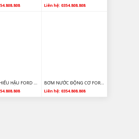
354.808.808
Liên hệ: 0354.808.808
GƯƠNG CHIẾU HẬU FORD FIESTA 2013 GIÁ TỐT
BƠM NƯỚC ĐỘNG CƠ FORD FIESTA 2014 7S7G8505 GIÁ TỐT
354.808.808
Liên hệ: 0354.808.808