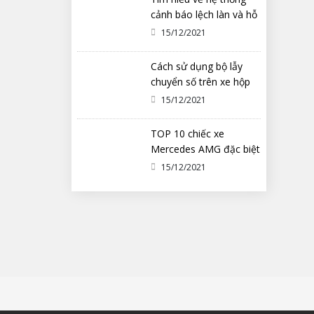
cảnh báo lệch làn và hỗ
trợ duy trì làn đường
15/12/2021
Cách sử dụng bộ lẫy
chuyển số trên xe hộp
số tự động ô tô
15/12/2021
TOP 10 chiếc xe
Mercedes AMG đặc biệt
nhất từng được chế tạo
15/12/2021