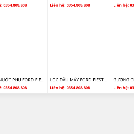
: 0354.808.808
Liên hệ: 0354.808.808
Liên hệ: 0
BÌNH NƯỚC PHỤ FORD FIESTA 2014- 2017 8V218K218AB GIÁ TỐT
LỌC DẦU MÁY FORD FIESTA , FOCUS BE8Z6731AB GIÁ TỐT
: 0354.808.808
Liên hệ: 0354.808.808
Liên hệ: 0