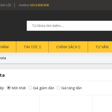
0354.808.808
 GIA LỘC
Hotline
PHẨM
TIN TỨC
CHÍNH SÁCH
TƯ VẤN
esta
sta
ếp:
Mới nhất
Giá giảm dần
Giá tăng dần