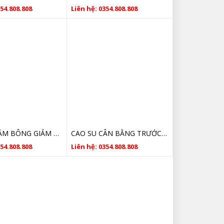
354.808.808
Liên hệ: 0354.808.808
CAO SU TĂM BÔNG GIẢM XÓC SAU MITSUBISHI OUTLANDER- Gia Lộc Autoparts
CAO SU CÂN BẰNG TRƯỚC MITSUBISHI OUTLANDER- Gia Lộc Autoparts
354.808.808
Liên hệ: 0354.808.808