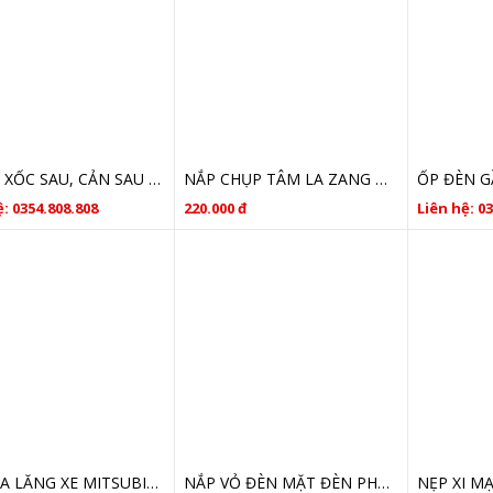
BA ĐỜ XỐC SAU, CẢN SAU MITSUBISHI OUTLANDER GIÁ RẺ
NẮP CHỤP TÂM LA ZANG ỐP LA ZANG MITSUBISHI OUTLANDER
: 0354.808.808
220.000 đ
Liên hệ: 0
MẶT CA LĂNG XE MITSUBISHI OUTLANDER 2018-2020 AV091319-48
NẮP VỎ ĐÈN MẶT ĐÈN PHA OUTLANDER 2016 2017 2018 2019 2020 2021