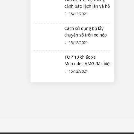
cảnh báo lệch làn và hỗ
trợ duy trì làn đường
15/12/2021
Cách sử dụng bộ lẫy
chuyển số trên xe hộp
số tự động ô tô
15/12/2021
TOP 10 chiếc xe
Mercedes AMG đặc biệt
nhất từng được chế tạo
15/12/2021