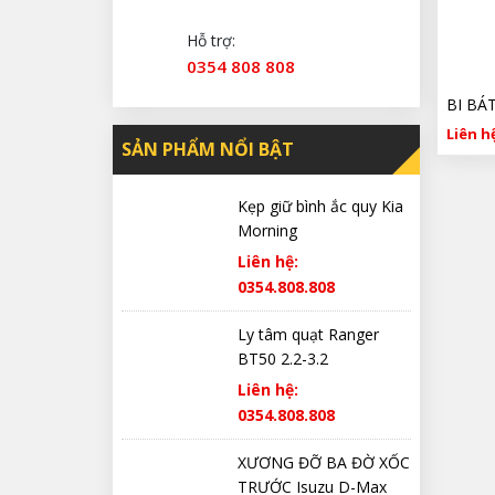
Hỗ trợ:
0354 808 808
Liên hệ
SẢN PHẨM NỔI BẬT
Kẹp giữ bình ắc quy Kia
Morning
Liên hệ:
0354.808.808
Ly tâm quạt Ranger
BT50 2.2-3.2
Liên hệ:
0354.808.808
XƯƠNG ĐỠ BA ĐỜ XỐC
TRƯỚC Isuzu D-Max