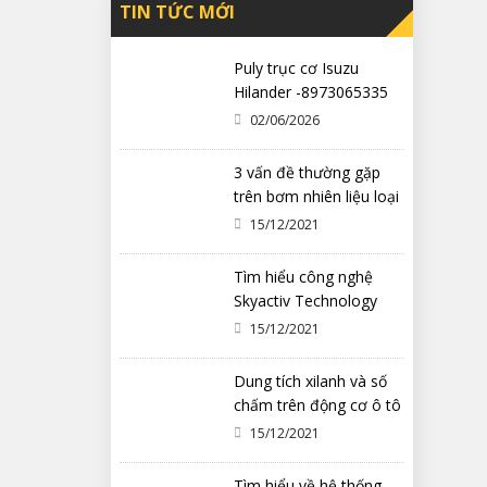
TIN TỨC MỚI
Puly trục cơ Isuzu
Hilander -8973065335
02/06/2026
3 vấn đề thường gặp
trên bơm nhiên liệu loại
cơ khí
15/12/2021
Tìm hiểu công nghệ
Skyactiv Technology
trên xe Mazda
15/12/2021
Dung tích xilanh và số
chấm trên động cơ ô tô
có ý nghĩa gì?
15/12/2021
Tìm hiểu về hệ thống