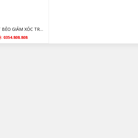
BI BÁT BÈO GIẢM XÓC TRƯỚC OUTLANDER-Gia Lộc Autoparts
: 0354.808.808