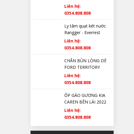
Liên hệ:
0354.808.808
Ly tâm quạt két nước
Rangger - Everrest
Liên hệ:
0354.808.808
CHẮN BÙN LÒNG DÈ
FORD TERRITORY
CHÍNH HÃNG
Liên hệ:
0354.808.808
ỐP GÁO GƯƠNG KIA
CAREN BÊN LÁI 2022
2023 2024 2025 CHÍNH
Liên hệ:
HÃNG
0354.808.808