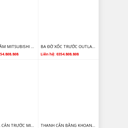
ỐP ĐÈN GẦM MITSUBISHI OUTLANDER 6400G243, 6400G244
BA ĐỜ XỐC TRƯỚC OUTLANDER 2016/2022 AV091319-2
354.808.808
Liên hệ: 0354.808.808
NẸP XI MẠ CẢN TRƯỚC MITSUBISHI OLANDER GIÁ TỐT
THANH CÂN BẰNG KHOANG MÁY MITSUBISHI OUTLANDER GL92354