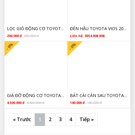
LỌC GIÓ ĐỘNG CƠ TOYOTA VIOS 17801OT020 2003-2013
ĐÈN HẬU TOYOTA VIOS 2003 2004 2005 GIÁ RẺ
200.000 đ
200.000 đ
Liên hệ: 0354.808.808
- 0%
- 0%
GIÁ ĐỠ ĐỘNG CƠ TOYOTA VIOS 2003 2004 2005 2006 THÁO XE
BÁT CÀI CẢN SAU TOYOTA VIOS 2007 2008 2009 2010 2011 2012 2013 GIÁ RẺ
4.500.000 đ
4.500.000 đ
140.000 đ
140.000 đ
« Trước
1
2
3
4
Tiếp »