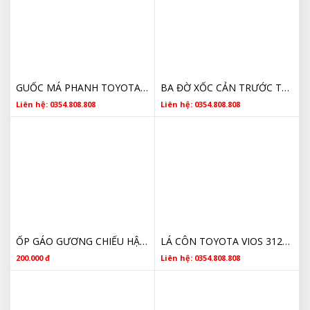
GUỐC MÁ PHANH TOYOTA VIOS 4654020080
BA ĐỜ XỐC CẢN TRƯỚC TOYOTA VIOS 2014 2015 2016 2017 CHÍNH HÃNG
Liên hệ: 0354.808.808
Liên hệ: 0354.808.808
ỐP GÁO GƯƠNG CHIẾU HẬU TOYOTA VIOS 2023 2024 2025 2026 GIÁ RẺ
LÁ CÔN TOYOTA VIOS 312500D221 CHÍNH HÃNG 2005 2006 2007 2008 2009 2010 2011 2012 2013 2014 2015 2016 2017
200.000 đ
Liên hệ: 0354.808.808