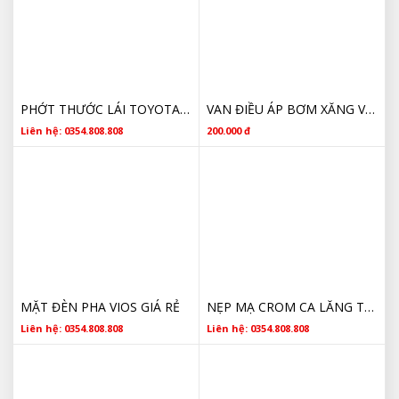
PHỚT THƯỚC LÁI TOYOTA VIOS 2003 2004 2005 2006 2007 2008 2009 2010 2011 2012 2013 2014 2015 2016 2017 2018 2019
VAN ĐIỀU ÁP BƠM XĂNG VIOS GIÁ RẺ
Liên hệ: 0354.808.808
200.000 đ
MẶT ĐÈN PHA VIOS GIÁ RẺ
NẸP MẠ CROM CA LĂNG TOYOTA VIOS 2019 531240D050
Liên hệ: 0354.808.808
Liên hệ: 0354.808.808