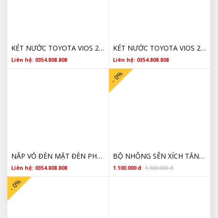
KÉT NƯỚC TOYOTA VIOS 2008 2009 2010 2011 2012 2013 LIMO SỐ SÀN
KÉT NƯỚC TOYOTA VIOS 2010 LIMO SỐ SÀN
Liên hệ: 0354.808.808
Liên hệ: 0354.808.808
- 0%
NẮP VỎ ĐÈN MẶT ĐÈN PHA TOYOTA VIOS 2014 2015 2016 2017
BỘ NHÔNG SÊN XÍCH TĂNG TỲ TĂNG CAM TOYOTA COROLLA ALTIS 2004 2005 2006 2007 2008 2009 2010 2011 2012 2013 2014
Liên hệ: 0354.808.808
1.100.000 đ
1.100.000 đ
- 0%