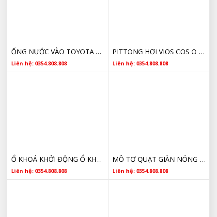
ỐNG NƯỚC VÀO TOYOTA VIOS 2014-2016 16571-0M080,165710M080
PITTONG HƠI VIOS COS O 1310121030
Liên hệ: 0354.808.808
Liên hệ: 0354.808.808
Ổ KHOÁ KHỞI ĐỘNG Ổ KHOÁ ĐỀ TOYOTA VIOS GIÁ RẺ
MÔ TƠ QUẠT GIÀN NÓNG TOYOTA ALTIS , VIOS(M)168000-2370
Liên hệ: 0354.808.808
Liên hệ: 0354.808.808