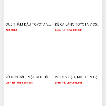
QUE THĂM DẦU TOYOTA VIOS 153010M010
ĐẾ CA LĂNG TOYOTA VIOS 2018 2019 2020 2021 2022 2023 CHÍNH HÃNG
220.000 đ
Liên hệ: 0354.808.808
VỎ ĐÈN HẬU, MẶT ĐÈN HẬU TOYOTA VIOS GIÁ TỐT
VỎ ĐÈN HẬU, MẶT ĐÈN HẬU TOYOTA VIOS GIÁ RẺ
Liên hệ: 0354.808.808
Liên hệ: 0354.808.808