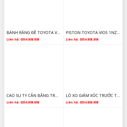
BÁNH RĂNG ĐỀ TOYOTA VIOS 2017-2020 28021-0Y300, 280210Y300
PISTON TOYOTA VIOS 1NZ/2NZ 2003-2015 13101-21080, 1310121080
Liên hệ: 0354.808.808
Liên hệ: 0354.808.808
CAO SU TY CÂN BẰNG TRƯỚC TOYOTA VIOS 2014 4881752011, 48817-52011
LÒ XO GIẢM XÓC TRƯỚC TOYOTA VIOS 2014-2016 481310D820
Liên hệ: 0354.808.808
Liên hệ: 0354.808.808