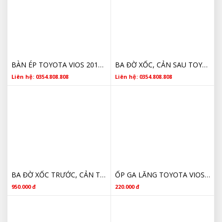
BÀN ÉP TOYOTA VIOS 2015 312100D190 CHÍNH HÃNG
BA ĐỜ XỐC, CẢN SAU TOYOTA VIOS 2002 2003 2004 2005 2006 2007 GIÁ RẺ
Liên hệ: 0354.808.808
Liên hệ: 0354.808.808
BA ĐỜ XỐC TRƯỚC, CẢN TRƯỚC TOYOTA VIOS 2002 2003 2004 2005 2006 2007
ỐP GA LĂNG TOYOTA VIOS 527130D070 CHÍNH HÃNG
950.000 đ
220.000 đ