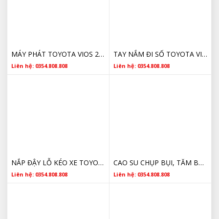
MÁY PHÁT TOYOTA VIOS 2007-2014 27060-0M040 270600M040
TAY NẮM ĐI SỐ TOYOTA VIOS, INNOVA 33504-0D050-B0
Liên hệ: 0354.808.808
Liên hệ: 0354.808.808
NẮP ĐẬY LỖ KÉO XE TOYOTA VIOS 2018-2020 GIÁ RẺ 52721-0D300
CAO SU CHỤP BỤI, TĂM BÔNG GIẢM SÓC TRƯỚC TOYOTA VIOS 2014-2017 48331-0D130
Liên hệ: 0354.808.808
Liên hệ: 0354.808.808