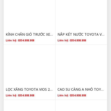
KÍNH CHẮN GIÓ TRƯỚC XE TOYOTA VIOS GIÁ TỐT
NẮP KÉT NƯỚC TOYOTA VIOS 164010C030 CHÍNH HÃNG
Liên hệ: 0354.808.808
Liên hệ: 0354.808.808
LỌC XĂNG TOYOTA VIOS 2330021010 2002 2003 2004 2005 2006 2007 2008 2009 2010 2011 2012 2013 2014 2015 2016 2017 CHÍNH HÃNG
CAO SU CÀNG A NHỎ TOYOTA 486540D120 2014 2015 2016 2017 2018 2019 2020 2021 2022 2023
Liên hệ: 0354.808.808
Liên hệ: 0354.808.808