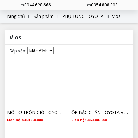
0944.628.666
0354.808.808
Trang chủ
Sản phẩm
PHỤ TÙNG TOYOTA
Vios
Vios
Sắp xếp:
MÔ TƠ TRỘN GIÓ TOYOTA GIÁ TỐT
ỐP BẬC CHÂN TOYOTA VIOS CHÍNH HÃNG
Liên hệ: 0354.808.808
Liên hệ: 0354.808.808