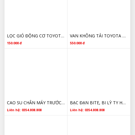
LỌC GIÓ ĐỘNG CƠ TOYOTA VIOS 2005 GIÁ RẺ
VAN KHÔNG TẢI TOYOTA VIOS 2005 GIÁ RẺ
150.000 đ
550.000 đ
CAO SU CHÂN MÁY TRƯỚC TOYOTA VIOS 2014 BÊN PHẢI 12305-0M122, 123050M122
BẠC ĐẠN BITE, BI LỲ TY HỢP TOYOTA VIOS 2014, 2015, 2016 31230-12181, 3123012181 CHÍNH HÃNG
Liên hệ: 0354.808.808
Liên hệ: 0354.808.808