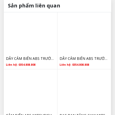
Sản phẩm liên quan
DÂY CẢM BIẾN ABS TRƯỚC PHẢI MITSUBISHI TRITON 2005 2006 2007 2008 2009 2010 2011 2012 2013 2014
DÂY CẢM BIẾN ABS TRƯỚC LÁI MITSUBISHI TRITON 2005 2006 2007 2008 2009 2010 2011 2012 2013 2014
Liên hệ: 0354.808.808
Liên hệ: 0354.808.808