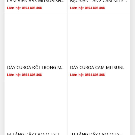
CẢM BIẾN ABS MITSUBISHI TRITON MN102573 2009 2010 2011 2012 2013 2014
BẠC ĐẠN TĂNG CAM MITSUBISHI TRITON 1145A079 CHÍNH HÃNG 2007 2008 2009 2010 2011 2012 2013 2014 2015 2016 2017 2018 2019 2020
Liên hệ: 0354.808.808
Liên hệ: 0354.808.808
DÂY CUROA ĐỐI TRỌNG MITSUBISHI TRITON MZ690610 2007 2008 2009 2010 2011 2012 2013 2014 2015 2016 2017 2018 2019 2020
DÂY CUROA CAM MITSUBISHI TRITON 1145A019 2007 2008 2009 2010 2011 2012 2013 2014 2015 2016 2017 2018 2019 2020
Liên hệ: 0354.808.808
Liên hệ: 0354.808.808
BI TĂNG DÂY CAM MITSUBISHI TRITON 1145A078 2009 2010 2011 2012 2013 2014 2015 2016 2017 2018 CHÍNH HÃNG
TI TĂNG DÂY CAM MITSUBISHI TRITON 1145A031 2009 2010 2011 2012 2013 2014 2015 2016 2017 2018 CHÍNH HÃNG