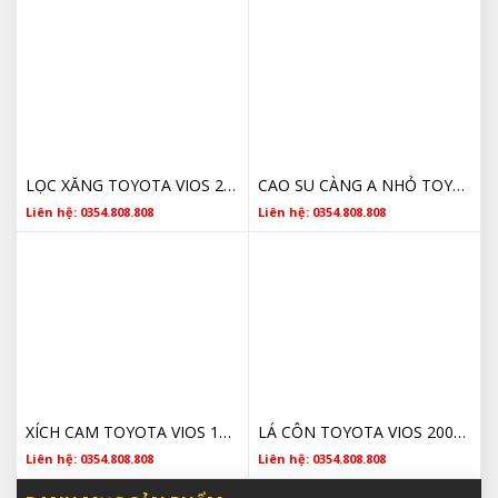
LỌC XĂNG TOYOTA VIOS 2330021010 2002 2003 2004 2005 2006 2007 2008 2009 2010 2011 2012 2013 2014 2015 2016 2017 CHÍNH HÃNG
CAO SU CÀNG A NHỎ TOYOTA 486540D120 2014 2015 2016 2017 2018 2019 2020 2021 2022 2023
Liên hệ: 0354.808.808
Liên hệ: 0354.808.808
XÍCH CAM TOYOTA VIOS 1350621030 2002 2003 2004 2005 2006 2007 2008 2009 2010 2011 2012 2013 2014 2015 2016 2017 CHÍNH HÃNG
LÁ CÔN TOYOTA VIOS 2002 2003 2004 2005 2006 2007 2008 2009 2010 2011 2012 2013 2014 2015 2016 2017 3123012191 CHÍNH HÃNG
Liên hệ: 0354.808.808
Liên hệ: 0354.808.808