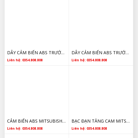
DÂY CẢM BIẾN ABS TRƯỚC PHẢI MITSUBISHI TRITON 2005 2006 2007 2008 2009 2010 2011 2012 2013 2014
DÂY CẢM BIẾN ABS TRƯỚC LÁI MITSUBISHI TRITON 2005 2006 2007 2008 2009 2010 2011 2012 2013 2014
Liên hệ: 0354.808.808
Liên hệ: 0354.808.808
CẢM BIẾN ABS MITSUBISHI TRITON MN102573 2009 2010 2011 2012 2013 2014
BẠC ĐẠN TĂNG CAM MITSUBISHI TRITON 1145A079 CHÍNH HÃNG 2007 2008 2009 2010 2011 2012 2013 2014 2015 2016 2017 2018 2019 2020
Liên hệ: 0354.808.808
Liên hệ: 0354.808.808