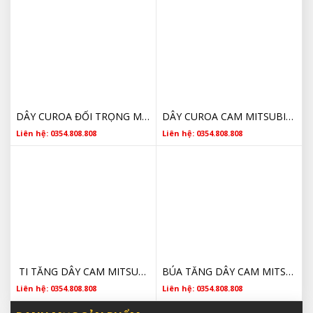
DÂY CUROA ĐỐI TRỌNG MITSUBISHI TRITON MZ690610 2007 2008 2009 2010 2011 2012 2013 2014 2015 2016 2017 2018 2019 2020
DÂY CUROA CAM MITSUBISHI TRITON 1145A019 2007 2008 2009 2010 2011 2012 2013 2014 2015 2016 2017 2018 2019 2020
Liên hệ: 0354.808.808
Liên hệ: 0354.808.808
TI TĂNG DÂY CAM MITSUBISHI TRITON 1145A031 2009 2010 2011 2012 2013 2014 2015 2016 2017 2018 CHÍNH HÃNG
BÚA TĂNG DÂY CAM MITSUBISHI TRITON 1145A031 2009 2010 2011 2012 2013 2014 2015 2016 2017 2018 CHÍNH HÃNG
Liên hệ: 0354.808.808
Liên hệ: 0354.808.808