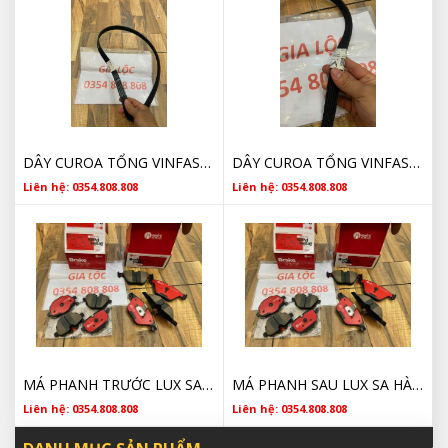
DÂY CUROA TỔNG VINFAST LUX SA CHÍNH HÃNG
DÂY CUROA TỔNG VINFAST LUX A LUX SA CHÍNH HÃNG
Liên hệ: 0354.808.808
Liên hệ: 0354.808.808
MÁ PHANH TRƯỚC LUX SA HÀNG NHẬT XỊN GIÁ TỐT
MÁ PHANH SAU LUX SA HÀNG NHẬT XỊN GIÁ TỐT
Liên hệ: 0354.808.808
Liên hệ: 0354.808.808