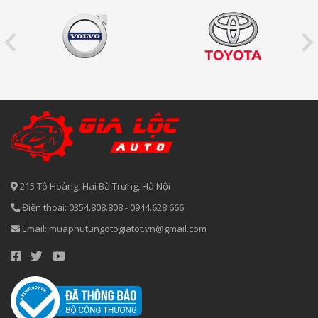
215 Tô Hoàng, Hai Bà Trưng, Hà Nội
Điện thoại:
0354.808.808
-
0944.628.666
Email:
muaphutungotogiatot.vn@gmail.com