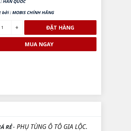
 : HÀN QUỐC
t bởi : MOBIS CHÍNH HÃNG
+
ĐẶT HÀNG
MUA NGAY
- PHỤ TÙNG Ô TÔ GIA LỘC.
Á RẺ