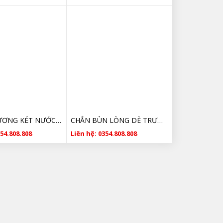
KHUNG XƯƠNG KÉT NƯỚC KIA MORNING 2008 2009 2010 2011 GIÁ RẺ
CHẮN BÙN LÒNG DÈ TRƯỚC TRƯỚC KIA MORNING 2008 2009 2010 2011 GIÁ RẺ
354.808.808
Liên hệ: 0354.808.808