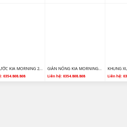
KÉT NƯỚC KIA MORNING 2008 2009 2010 2011 SỐ SÀN GIÁ RẺ
GIÀN NÓNG KIA MORNING 2008 2009 2010 2011 SỐ SÀN GIÁ RẺ
: 0354.808.808
Liên hệ: 0354.808.808
Liên hệ: 0