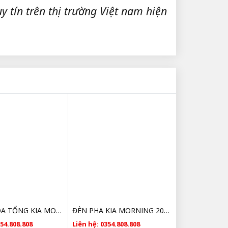
y tín trên thị trường Việt nam hiện
DÂY CUROA TỔNG KIA MORNING 2521203200 CHÍNH HÃNG
ĐÈN PHA KIA MORNING 2008 2009 2010 2011 SỐ SÀN GIÁ RẺ
354.808.808
Liên hệ: 0354.808.808