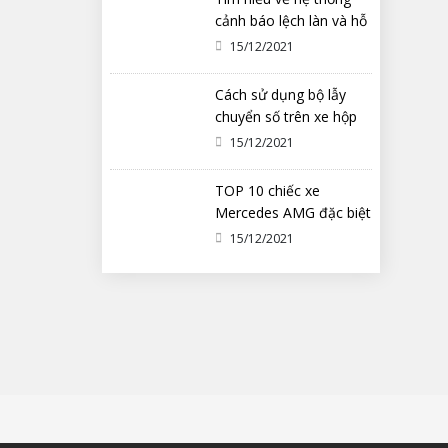
cảnh báo lệch làn và hỗ
trợ duy trì làn đường
15/12/2021
Cách sử dụng bộ lẫy
chuyển số trên xe hộp
số tự động ô tô
15/12/2021
TOP 10 chiếc xe
Mercedes AMG đặc biệt
nhất từng được chế tạo
15/12/2021