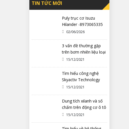
TIN TỨC MỚI
Puly trục cơ Isuzu
Hilander -8973065335
02/06/2026
3 vấn đề thường gặp
trên bơm nhiên liệu loại
cơ khí
15/12/2021
Tìm hiểu công nghệ
Skyactiv Technology
trên xe Mazda
15/12/2021
Dung tích xilanh và số
chấm trên động cơ ô tô
có ý nghĩa gì?
15/12/2021
Tìm hiểu về hệ thống