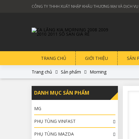
CÔNG TY THHH XUẤT NHẬP KHẨU THƯƠNG MẠI VÀ DỊCH VỤ
TRANG CHỦ
GIỚI THIỆU
SẢN 
Trang chủ
Sản phẩm
Morning
DANH MỤC SẢN PHẨM
MG
PHỤ TÙNG VINFAST
PHỤ TÙNG MAZDA