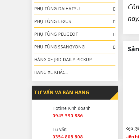
Côn
PHỤ TÙNG DAIHATSU
nay
PHỤ TÙNG LEXUS
PHỤ TÙNG PEUGEOT
PHỤ TÙNG SSANGYONG
Sản
HÃNG XE JRD DAILY PICKUP
HÃNG XE KHÁC...
TƯ VẤN VÀ BÁN HÀNG
Hotline Kinh doanh
0943 330 886
Tư vấn:
0354 808 808
Liên hệ