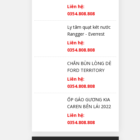
Liên hệ:
0354.808.808
Ly tâm quạt két nước
Rangger - Everrest
Liên hệ:
0354.808.808
CHẮN BÙN LÒNG DÈ
FORD TERRITORY
CHÍNH HÃNG
Liên hệ:
0354.808.808
ỐP GÁO GƯƠNG KIA
CAREN BÊN LÁI 2022
2023 2024 2025 CHÍNH
Liên hệ:
HÃNG
0354.808.808