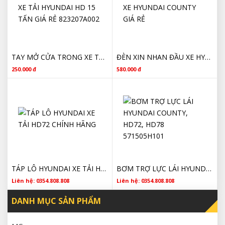
TAY MỞ CỬA TRONG XE TẢI HYUNDAI HD 15 TẤN GIÁ RẺ 823207A002
ĐÈN XIN NHAN ĐẦU XE HYUNDAI COUNTY GIÁ RẺ
250.000 đ
580.000 đ
TÁP LÔ HYUNDAI XE TẢI HD72 CHÍNH HÃNG
BƠM TRỢ LỰC LÁI HYUNDAI COUNTY, HD72, HD78 571505H101
Liên hệ: 0354.808.808
Liên hệ: 0354.808.808
DANH MỤC SẢN PHẨM