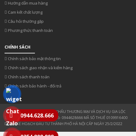
Hướng dẫn mua hàng
Cam kết chất lượng
Câu hỏi thường gặp
Phương thức thanh toán
CHÍNH SÁCH
Chính sách bảo mật thông tin
Chính sách giao nhận và kiểm hàng
Chính sách thanh toán
Chính sách bảo hành - đổi trả
CÔNG TY TNHH XUẤT NHẬP KHẨU THƯƠNG MẠI VÀ DỊCH VỤ GIA LỘC
0944.628.666
SĐT: 0354 808 808- 0943330886- 0944628666 MÃ SỐ THUẾ 0109916400
DO SỞ KẾ HOẠCH ĐẦU TƯ THÀNH PHỐ HÀ NỘI CẤP NGÀY 25/2/2022