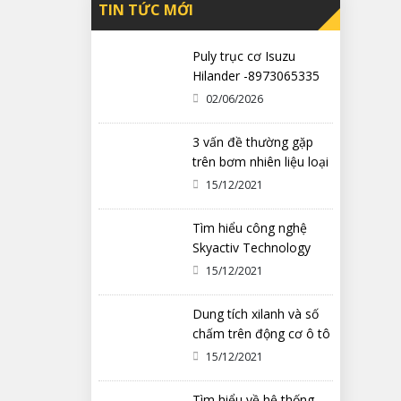
TIN TỨC MỚI
Puly trục cơ Isuzu
Hilander -8973065335
02/06/2026
3 vấn đề thường gặp
trên bơm nhiên liệu loại
cơ khí
15/12/2021
Tìm hiểu công nghệ
Skyactiv Technology
trên xe Mazda
15/12/2021
Dung tích xilanh và số
chấm trên động cơ ô tô
có ý nghĩa gì?
15/12/2021
Tìm hiểu về hệ thống