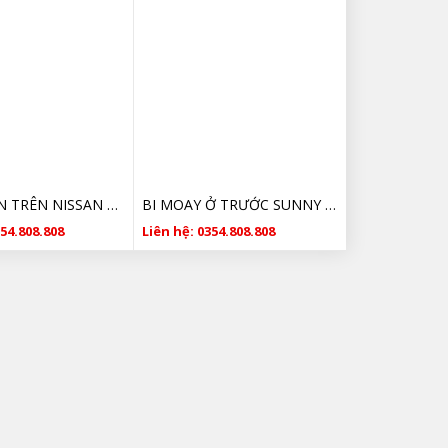
TỔNG CÔN TRÊN NISSAN SUNNY 2013-2020 306101HK0A
BI MOAY Ở TRƯỚC SUNNY 2013-2020 40210-1HA1A
354.808.808
Liên hệ: 0354.808.808