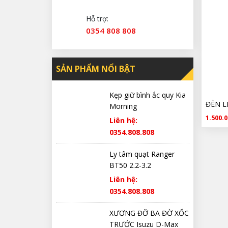
Hỗ trợ:
0354 808 808
SẢN PHẨM NỔI BẬT
Kẹp giữ bình ắc quy Kia
Morning
1.500.0
Liên hệ:
0354.808.808
Ly tâm quạt Ranger
BT50 2.2-3.2
Liên hệ:
0354.808.808
XƯƠNG ĐỠ BA ĐỜ XỐC
TRƯỚC Isuzu D-Max