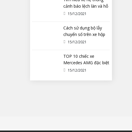
cảnh báo lệch làn và hỗ
trợ duy trì làn đường
15/12/2021
Cách sử dụng bộ lẫy
chuyển số trên xe hộp
số tự động ô tô
15/12/2021
TOP 10 chiếc xe
Mercedes AMG đặc biệt
nhất từng được chế tạo
15/12/2021