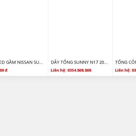
ĐÈN LED GẦM NISSAN SUNNY GIÁ RẺ
DÂY TỔNG SUNNY N17 2013-2020 11720-1KTOA
00 đ
Liên hệ: 0354.808.808
Liên hệ: 0