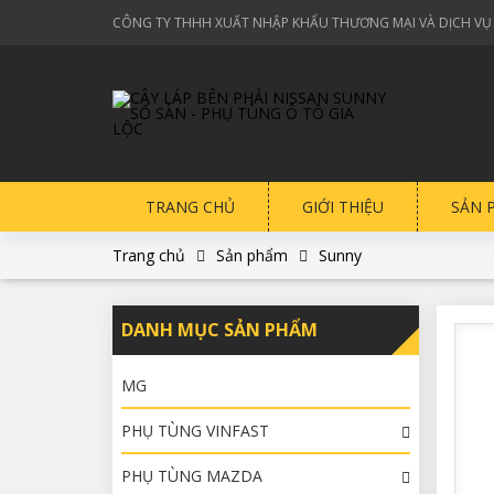
CÔNG TY THHH XUẤT NHẬP KHẨU THƯƠNG MẠI VÀ DỊCH VỤ
TRANG CHỦ
GIỚI THIỆU
SẢN 
Trang chủ
Sản phẩm
Sunny
DANH MỤC SẢN PHẨM
MG
PHỤ TÙNG VINFAST
PHỤ TÙNG MAZDA