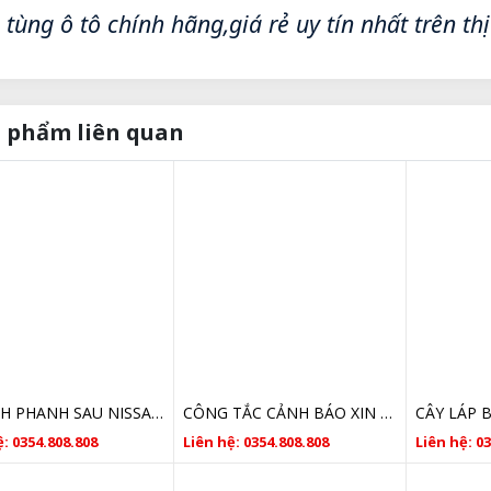
 tùng ô tô chính hãng,giá rẻ uy tín nhất trên th
 phẩm liên quan
XI LANH PHANH SAU NISSAN SUNNY 22365EB30A
CÔNG TẮC CẢNH BÁO XIN NHAN NISSAN SUNNY 2020 SỐ TỰ ĐỘNG
: 0354.808.808
Liên hệ: 0354.808.808
Liên hệ: 0