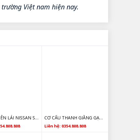
ị trường Việt nam hiện nay.
CÂY LÁP BÊN LÁI NISSAN SUNNY SỐ SÀN
CƠ CẤU THANH GIẰNG GẠT MƯA NISSAN SUNNY 288401HB2A CHÍNH HÃNG
354.808.808
Liên hệ: 0354.808.808