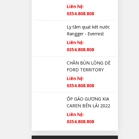
Liên hệ:
0354.808.808
Ly tâm quạt két nước
Rangger - Everrest
Liên hệ:
0354.808.808
CHẮN BÙN LÒNG DÈ
FORD TERRITORY
CHÍNH HÃNG
Liên hệ:
0354.808.808
ỐP GÁO GƯƠNG KIA
CAREN BÊN LÁI 2022
2023 2024 2025 CHÍNH
Liên hệ:
HÃNG
0354.808.808