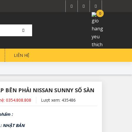
0
LIÊN HỆ
ÁP BÊN PHẢI NISSAN SUNNY SỐ SÀN
 hệ: 0354.808.808
Lượt xem: 435486
phẩm :
 : NHẬT BẢN