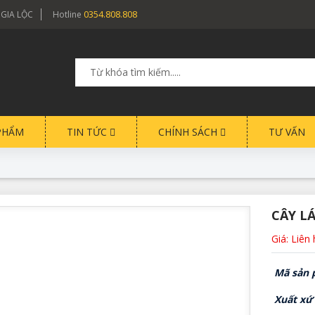
0354.808.808
 GIA LỘC
Hotline
PHẨM
TIN TỨC
CHÍNH SÁCH
TƯ VẤN
CÂY L
Giá: Liên
Mã sản 
Xuất xứ