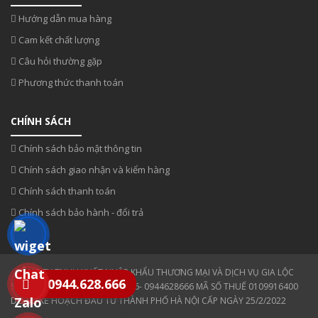
Hướng dẫn mua hàng
Cam kết chất lượng
Câu hỏi thường gặp
Phương thức thanh toán
CHÍNH SÁCH
Chính sách bảo mật thông tin
Chính sách giao nhận và kiểm hàng
Chính sách thanh toán
Chính sách bảo hành - đổi trả
CÔNG TY TNHH XUẤT NHẬP KHẨU THƯƠNG MẠI VÀ DỊCH VỤ GIA LỘC
0944.628.666
SĐT: 0354 808 808- 0943330886- 0944628666 MÃ SỐ THUẾ 0109916400
DO SỞ KẾ HOẠCH ĐẦU TƯ THÀNH PHỐ HÀ NỘI CẤP NGÀY 25/2/2022