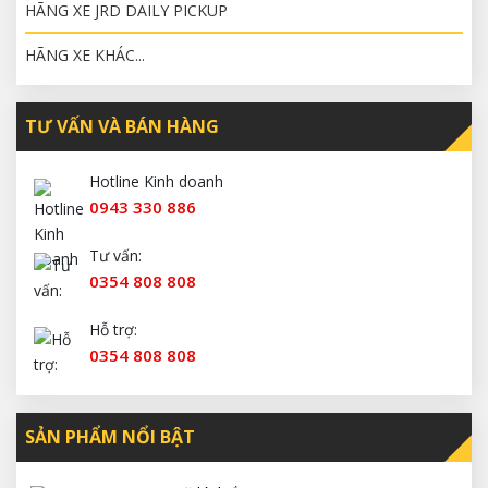
HÃNG XE JRD DAILY PICKUP
HÃNG XE KHÁC...
TƯ VẤN VÀ BÁN HÀNG
Hotline Kinh doanh
0943 330 886
Tư vấn:
0354 808 808
Hỗ trợ:
0354 808 808
SẢN PHẨM NỔI BẬT