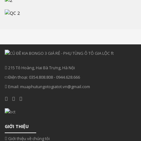
215 Tô Hoàng, Hai Bà Trưng, Hà Nội
Điện thoại:
0354.808.808
-
0944.628.666
Email:
muaphutungotogiatot.vn@gmail.com
GIỚI THIỆU
Giới thiệu về chúng tôi