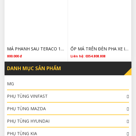
MÁ PHANH SAU TERACO 180 CHÍNH HÃNG
ỐP MÁ TRÊN ĐÈN PHA XE ISUZU NQR75 CHÍNH HÃNG GIÁ RẺ
800.000 đ
Liên hệ: 0354.808.808
DANH MỤC SẢN PHẨM
MG
PHỤ TÙNG VINFAST
PHỤ TÙNG MAZDA
PHỤ TÙNG HYUNDAI
PHỤ TÙNG KIA