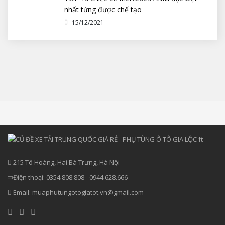
nhất từng được chế tạo
15/12/2021
215 Tô Hoàng, Hai Bà Trưng, Hà Nội
Điện thoại:
0354.808.808
-
0944.628.666
Email:
muaphutungotogiatot.vn@gmail.com