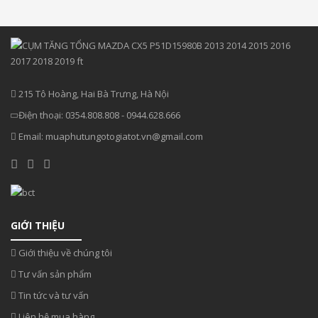
215 Tô Hoàng, Hai Bà Trưng, Hà Nội
Điện thoại:
0354.808.808
-
0944.628.666
Email:
muaphutungotogiatot.vn@gmail.com
GIỚI THIỆU
Giới thiệu về chúng tôi
Tư vấn sản phẩm
Tin tức và tư vấn
Liên hệ mua hàng