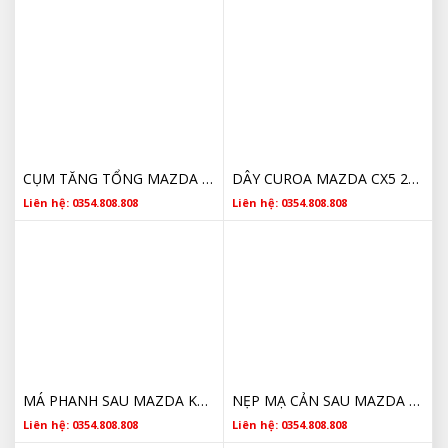
CỤM TĂNG TỔNG MAZDA CX5 P51D15980B 2013 2014 2015 2016 2017 2018 2019 2020 GIÁ RẺ
DÂY CUROA MAZDA CX5 2013 2014 2015 CHÍNH HÃNG PE0115908
Liên hệ: 0354.808.808
Liên hệ: 0354.808.808
MÁ PHANH SAU MAZDA KAYO2648ZA 2013 2014 2015 2016 2017 CHÍNH HÃNG
NẸP MẠ CẢN SAU MAZDA CX5 CHÍNH HÃNG
Liên hệ: 0354.808.808
Liên hệ: 0354.808.808