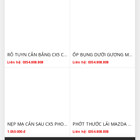
RÔ TUYN CÂN BẰNG CX5 CHÍNH HÃNG
ỐP BỤNG DƯỚI GƯƠNG MAZDA CX5 GIÁ RẺ
Liên hệ: 0354.808.808
Liên hệ: 0354.808.808
NẸP MẠ CẢN SAU CX5 PHOM ĐỜI 2020 2021 2022 CHÍNH HÃNG
PHỚT THƯỚC LÁI MAZDA CX5 GIÁ TỐT
1.050.000 đ
Liên hệ: 0354.808.808