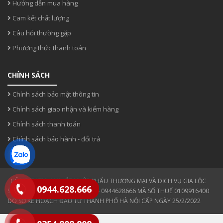
Hướng dẫn mua hàng
Cam kết chất lượng
Câu hỏi thường gặp
Phương thức thanh toán
CHÍNH SÁCH
Chính sách bảo mật thông tin
Chính sách giao nhận và kiểm hàng
Chính sách thanh toán
Chính sách bảo hành - đổi trả
CÔNG TY TNHH XUẤT NHẬP KHẨU THƯƠNG MẠI VÀ DỊCH VỤ GIA LỘC
0944.628.666
SĐT: 0354 808 808- 0943330886- 0944628666 MÃ SỐ THUẾ 0109916400
DO SỞ KẾ HOẠCH ĐẦU TƯ THÀNH PHỐ HÀ NỘI CẤP NGÀY 25/2/2022