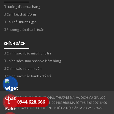
Hướng dẫn mua hàng
Cam kết chất lượng
Câu hỏi thường gặp
Phương thức thanh toán
CHÍNH SÁCH
Chính sách bảo mật thông tin
Chính sách giao nhận và kiểm hàng
Chính sách thanh toán
Chính sách bảo hành - đổi trả
CÔNG TY TNHH XUẤT NHẬP KHẨU THƯƠNG MẠI VÀ DỊCH VỤ GIA LỘC
0944.628.666
SĐT: 0354 808 808- 0943330886- 0944628666 MÃ SỐ THUẾ 0109916400
DO SỞ KẾ HOẠCH ĐẦU TƯ THÀNH PHỐ HÀ NỘI CẤP NGÀY 25/2/2022