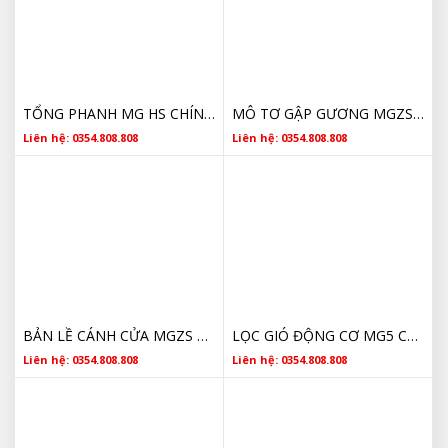
TỔNG PHANH MG HS CHÍNH HÃNG
MÔ TƠ GẬP GƯƠNG MGZS ZIN THEO XE GIÁ RẺ
Liên hệ: 0354.808.808
Liên hệ: 0354.808.808
BẢN LỀ CÁNH CỬA MGZS CHÍNH HÃNG GIÁ TỐT
LỌC GIÓ ĐỘNG CƠ MG5 CHÍNH HÃNG
Liên hệ: 0354.808.808
Liên hệ: 0354.808.808