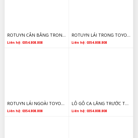
ROTUYN CÂN BẰNG TRONG TOYOTA WIGO HÀNG NHẬT CHẤT LƯỢNG TỐT
ROTUYN LÁI TRONG TOYOTA WIGO HÀNG NHẬT CHẤT LƯỢNG TỐT
Liên hệ: 0354.808.808
Liên hệ: 0354.808.808
ROTUYN LÁI NGOÀI TOYOTA WIGO CHÍNH HÃNG
LÔ GÔ CA LĂNG TRƯỚC TOYOTA WIGO CHÍNH HÃNG GIÁ RẺ
Liên hệ: 0354.808.808
Liên hệ: 0354.808.808