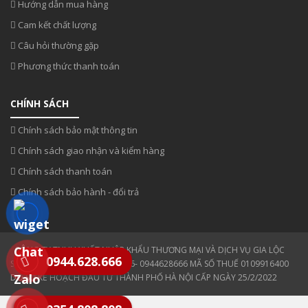
Hướng dẫn mua hàng
Cam kết chất lượng
Câu hỏi thường gặp
Phương thức thanh toán
CHÍNH SÁCH
Chính sách bảo mật thông tin
Chính sách giao nhận và kiểm hàng
Chính sách thanh toán
Chính sách bảo hành - đổi trả
CÔNG TY TNHH XUẤT NHẬP KHẨU THƯƠNG MẠI VÀ DỊCH VỤ GIA LỘC
0944.628.666
SĐT: 0354 808 808- 0943330886- 0944628666 MÃ SỐ THUẾ 0109916400
DO SỞ KẾ HOẠCH ĐẦU TƯ THÀNH PHỐ HÀ NỘI CẤP NGÀY 25/2/2022