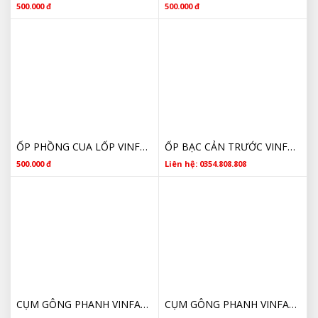
500.000 đ
500.000 đ
ỐP PHỒNG CUA LỐP VINFAST FADIL 42552646 CHÍNH HÃNG GIÁ TỐT
ỐP BẠC CẢN TRƯỚC VINFAST FADIL GIÁ TỐT
500.000 đ
Liên hệ: 0354.808.808
CỤM GÔNG PHANH VINFAST FADIL13591421 GIÁ TỐT
CỤM GÔNG PHANH VINFAST FADIL13591421 CHÍNH HÃNG