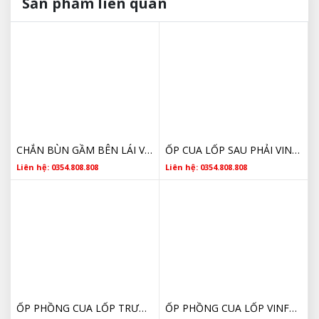
Sản phẩm liên quan
CHẮN BÙN GẦM BÊN LÁI VINFAST FADIL 42353386 CHÍNH HÃNG
ỐP CUA LỐP SAU PHẢI VINFAST FADIL CHÍNH HÃNG
Liên hệ: 0354.808.808
Liên hệ: 0354.808.808
ỐP PHỒNG CUA LỐP TRƯỚC PHẢI VINFAST FADIL 42552646 CHÍNH HÃNG GIÁ TỐT
ỐP PHỒNG CUA LỐP VINFAST FADIL 42552646 CHÍNH HÃNG GIÁ TỐT