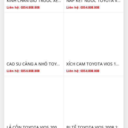
KÍNH CHẮN GIÓ TRƯỚC XE TOYOTA VIOS GIÁ TỐT
NẮP KÉT NƯỚC TOYOTA VIOS 164010C030 CHÍNH HÃNG
Liên hệ: 0354.808.808
Liên hệ: 0354.808.808
CAO SU CÀNG A NHỎ TOYOTA 486540D120 2014 2015 2016 2017 2018 2019 2020 2021 2022 2023
XÍCH CAM TOYOTA VIOS 1350621030 2002 2003 2004 2005 2006 2007 2008 2009 2010 2011 2012 2013 2014 2015 2016 2017 CHÍNH HÃNG
Liên hệ: 0354.808.808
Liên hệ: 0354.808.808
LÁ CÔN TOYOTA VIOS 2002 2003 2004 2005 2006 2007 2008 2009 2010 2011 2012 2013 2014 2015 2016 2017 3123012191 CHÍNH HÃNG
BI TÊ TOYOTA VIOS 2008 2009 2010 2011 2012 2013 2014 2015 2016 2017 3123012191 CHÍNH HÃNG