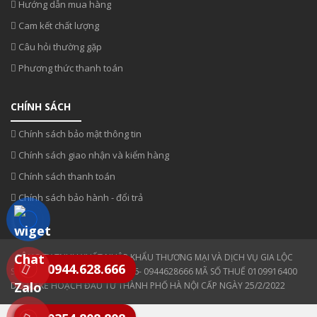
Hướng dẫn mua hàng
Cam kết chất lượng
Câu hỏi thường gặp
Phương thức thanh toán
CHÍNH SÁCH
Chính sách bảo mật thông tin
Chính sách giao nhận và kiểm hàng
Chính sách thanh toán
Chính sách bảo hành - đổi trả
CÔNG TY TNHH XUẤT NHẬP KHẨU THƯƠNG MẠI VÀ DỊCH VỤ GIA LỘC
0944.628.666
SĐT: 0354 808 808- 0943330886- 0944628666 MÃ SỐ THUẾ 0109916400
DO SỞ KẾ HOẠCH ĐẦU TƯ THÀNH PHỐ HÀ NỘI CẤP NGÀY 25/2/2022