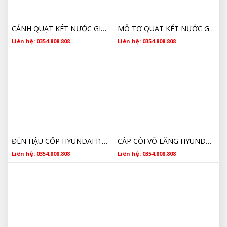
CÁNH QUẠT KÉT NƯỚC GIÀN NÓNG HYUNDAI I10 25231B4000 GIÁ TỐT
MÔ TƠ QUẠT KÉT NƯỚC GIÀN NÓNG HYUNDAI 25386B9130 GIÁ TỐT
Liên hệ: 0354.808.808
Liên hệ: 0354.808.808
ĐÈN HẬU CỐP HYUNDAI I10 SEDAN 2021 2022 CHÍNH HÃNG
CÁP CÒI VÔ LĂNG HYUNDAI I10 93490A4110 2013 2014 2015 2016 2017 2018 2019 2020 CHÍNH HÃNG
Liên hệ: 0354.808.808
Liên hệ: 0354.808.808