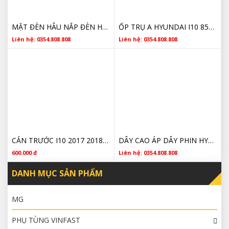
MẶT ĐÈN HÂU NẮP ĐÈN HẬU HYUNDAI I10 SEDAN 2015 2016 GIÁ TỐT
ỐP TRỤ A HYUNDAI I10 85810B4100 CHÍNH HÃNG
Liên hệ: 0354.808.808
Liên hệ: 0354.808.808
CẢN TRƯỚC I10 2017 2018 2019 2020 CHÍNH HÃNG
DÂY CAO ÁP DÂY PHIN HYUNDAI I10 2745003000 CHÍNH HÃNG
600.000 đ
Liên hệ: 0354.808.808
DANH MỤC SẢN PHẨM
MG
PHỤ TÙNG VINFAST