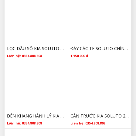
LỌC DẦU SỐ KIA SOLUTO 4632123001 CHÍNH HÃNG
ĐÁY CÁC TE SOLUTO CHÍNH HÃNG 4528002410
Liên hệ: 0354.808.808
1.150.000 đ
ĐÈN KHANG HÀNH LÝ KIA SOLUTO CHÍNH HÃNG
CẢN TRƯỚC KIA SOLUTO 2018 2019 2020 2021 GIÁ RẺ
Liên hệ: 0354.808.808
Liên hệ: 0354.808.808