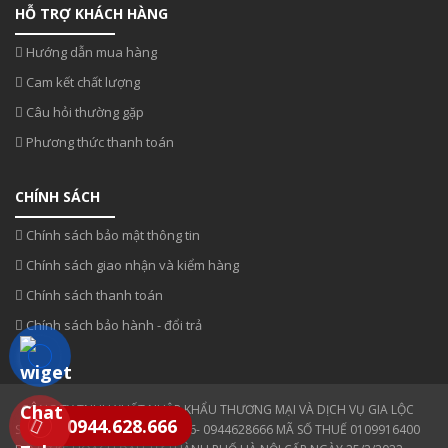
HỖ TRỢ KHÁCH HÀNG
Hướng dẫn mua hàng
Cam kết chất lượng
Câu hỏi thường gặp
Phương thức thanh toán
CHÍNH SÁCH
Chính sách bảo mật thông tin
Chính sách giao nhận và kiểm hàng
Chính sách thanh toán
Chính sách bảo hành - đổi trả
CÔNG TY TNHH XUẤT NHẬP KHẨU THƯƠNG MẠI VÀ DỊCH VỤ GIA LỘC
0944.628.666
SĐT: 0354 808 808- 0943330886- 0944628666 MÃ SỐ THUẾ 0109916400