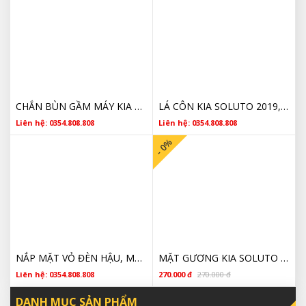
CHẮN BÙN GẦM MÁY KIA SOLUTO GIÁ RẺ
LÁ CÔN KIA SOLUTO 2019,2020,2021,2022,2023 4110002905
Liên hệ: 0354.808.808
Liên hệ: 0354.808.808
- 0%
NẮP MẶT VỎ ĐÈN HẬU, MẶT ĐÈN HẬU KIA SOLUTO
MẶT GƯƠNG KIA SOLUTO GIÁ TỐT
Liên hệ: 0354.808.808
270.000 đ
270.000 đ
DANH MỤC SẢN PHẨM