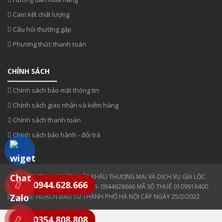
Cam kết chất lượng
Câu hỏi thường gặp
Phương thức thanh toán
CHÍNH SÁCH
Chính sách bảo mật thông tin
Chính sách giao nhận và kiểm hàng
Chính sách thanh toán
Chính sách bảo hành - đổi trả
CÔNG TY TNHH XUẤT NHẬP KHẨU THƯƠNG MẠI VÀ DỊCH VỤ GIA LỘC
0944.628.666
SĐT: 0354 808 808- 0943330886- 0944628666 MÃ SỐ THUẾ 0109916400
DO SỞ KẾ HOẠCH ĐẦU TƯ THÀNH PHỐ HÀ NỘI CẤP NGÀY 25/2/2022
0354.808.808