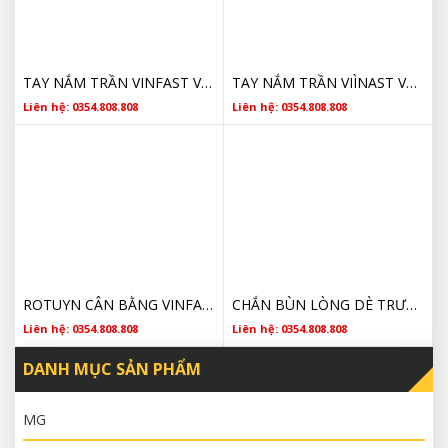
TAY NẮM TRẦN VINFAST VF6 GIÁ TỐT MÀU ĐEN
TAY NẮM TRẦN VIÌNAST VF6 CHÍNH HÃNG
Liên hệ: 0354.808.808
Liên hệ: 0354.808.808
ROTUYN CÂN BẰNG VINFAST VF6 CHÍNH HÃNG
CHẮN BÙN LÒNG DÈ TRƯỚC PHỤ VINFAST VF6 CHÍNH HÃNG
Liên hệ: 0354.808.808
Liên hệ: 0354.808.808
DANH MỤC SẢN PHẨM
MG