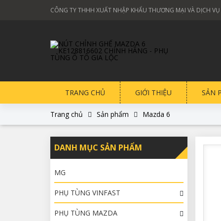
CÔNG TY THHH XUẤT NHẬP KHẨU THƯƠNG MẠI VÀ DỊCH VỤ
TRANG CHỦ
GIỚI THIỆU
SẢN 
Trang chủ
Sản phẩm
Mazda 6
DANH MỤC SẢN PHẨM
MG
PHỤ TÙNG VINFAST
PHỤ TÙNG MAZDA