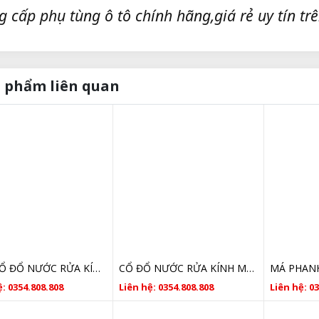
g cấp phụ tùng ô tô chính hãng,giá rẻ uy tín trê
 phẩm liên quan
NẮP CỔ ĐỔ NƯỚC RỬA KÍNH MAZDA 6 GIÁ RẺ
CỔ ĐỔ NƯỚC RỬA KÍNH MAZDA 6 GIÁ RẺ
: 0354.808.808
Liên hệ: 0354.808.808
Liên hệ: 0