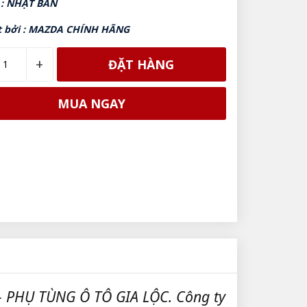
 : NHẬT BẢN
t bởi : MAZDA CHÍNH HÃNG
+
ĐẶT HÀNG
MUA NGAY
- PHỤ TÙNG Ô TÔ GIA LỘC. Công ty