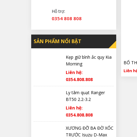
Hỗ trợ:
0354 808 808
SẢN PHẨM NỔI BẬT
Kẹp giữ bình ắc quy Kia
Morning
Liên hệ
Liên hệ:
0354.808.808
Ly tâm quạt Ranger
BT50 2.2-3.2
Liên hệ:
0354.808.808
XƯƠNG ĐỠ BA ĐỜ XỐC
TRƯỚC Isuzu D-Max