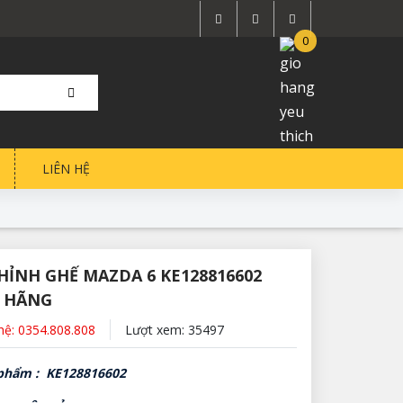
0
LIÊN HỆ
HỈNH GHẾ MAZDA 6 KE128816602
 HÃNG
 hệ: 0354.808.808
Lượt xem: 35497
phẩm : KE128816602