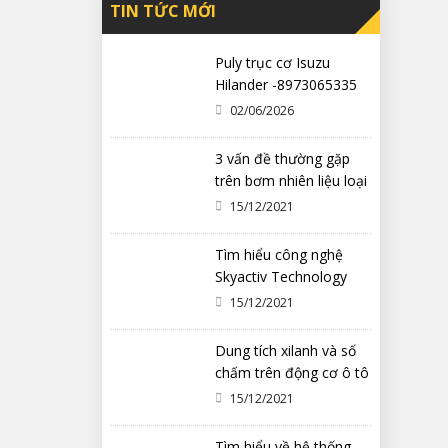
TIN TỨC MỚI
Puly trục cơ Isuzu
Hilander -8973065335
02/06/2026
3 vấn đề thường gặp
trên bơm nhiên liệu loại
cơ khí
15/12/2021
Tìm hiểu công nghệ
Skyactiv Technology
trên xe Mazda
15/12/2021
Dung tích xilanh và số
chấm trên động cơ ô tô
có ý nghĩa gì?
15/12/2021
Tìm hiểu về hệ thống