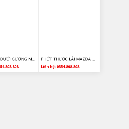
ỐP BỤNG DƯỚI GƯƠNG MAZDA 6 GIÁ RẺ
PHỚT THƯỚC LÁI MAZDA 6 GIÁ TỐT
354.808.808
Liên hệ: 0354.808.808