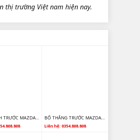
n thị trường Việt nam hiện nay.
MÁ PHANH TRƯỚC MAZDA 6 G4YA3328ZB CHÍNH HÃNG 2014 2015 2016 2017 2018
BỐ THẮNG TRƯỚC MAZDA 6 G4YA3328ZB CHÍNH HÃNG 2014 2015 2016 2017 2018
354.808.808
Liên hệ: 0354.808.808