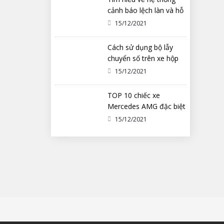
cảnh báo lệch làn và hỗ
trợ duy trì làn đường
15/12/2021
Cách sử dụng bộ lẫy
chuyển số trên xe hộp
số tự động ô tô
15/12/2021
TOP 10 chiếc xe
Mercedes AMG đặc biệt
nhất từng được chế tạo
15/12/2021