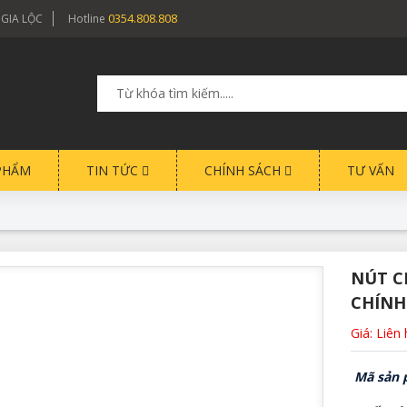
0354.808.808
 GIA LỘC
Hotline
PHẨM
TIN TỨC
CHÍNH SÁCH
TƯ VẤN
NÚT C
CHÍNH
Giá: Liên
Mã sản 