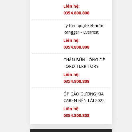
Liên hệ:
0354.808.808
Ly tâm quạt két nước
Rangger - Everrest
Liên hệ:
0354.808.808
CHẮN BÙN LÒNG DÈ
FORD TERRITORY
CHÍNH HÃNG
Liên hệ:
0354.808.808
ỐP GÁO GƯƠNG KIA
CAREN BÊN LÁI 2022
2023 2024 2025 CHÍNH
Liên hệ:
HÃNG
0354.808.808