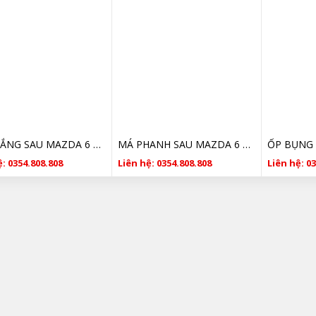
BỐ THẮNG SAU MAZDA 6 GHY92648ZD CHÍNH HÃNG 2014 2015 2016 2017 2018
MÁ PHANH SAU MAZDA 6 GHY92648ZD CHÍNH HÃNG 2014 2015 2016 2017 2018
: 0354.808.808
Liên hệ: 0354.808.808
Liên hệ: 0