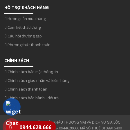
HỖ TRỢ KHÁCH HÀNG
Hướng dẫn mua hàng
Cam kết chất lượng
Câu hỏi thường gặp
Phương thức thanh toán
CHÍNH SÁCH
Chính sách bảo mật thông tin
Chính sách giao nhận và kiểm hàng
Chính sách thanh toán
Chính sách bảo hành - đổi trả
CÔNG TY TNHH XUẤT NHẬP KHẨU THƯƠNG MẠI VÀ DỊCH VỤ GIA LỘC
0944.628.666
SĐT: 0354 808 808- 0943330886- 0944628666 MÃ SỐ THUẾ 0109916400