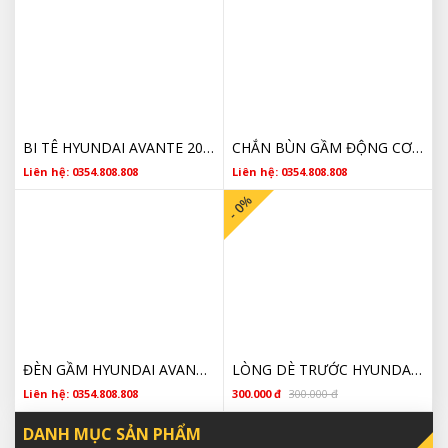
BI TÊ HYUNDAI AVANTE 2014 4142132000 CHÍNH HÃNG
CHẮN BÙN GẦM ĐỘNG CƠ MIẾNG TO HYUNDAI AVANTE 2010 2011 2012 2013 2014 GIÁ TỐT
Liên hệ: 0354.808.808
Liên hệ: 0354.808.808
- 0%
ĐÈN GẦM HYUNDAI AVANTE 2010 2011 2012 2013 2014 2015 GIÁ RẺ
LÒNG DÈ TRƯỚC HYUNDAI AVANT 2011 CHÍNH HÃNG 868122Q000
Liên hệ: 0354.808.808
300.000 đ
300.000 đ
DANH MỤC SẢN PHẨM