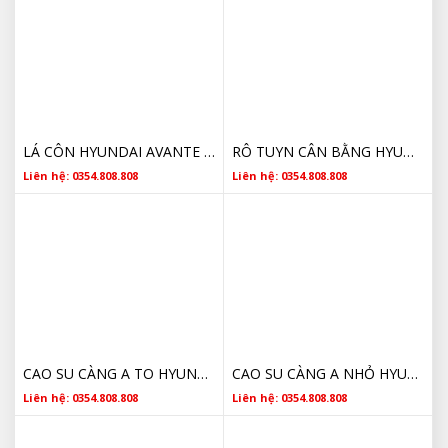
LÁ CÔN HYUNDAI AVANTE 2011 2012 2013 2014 4110023040 CHÍNH HÃNG
RÔ TUYN CÂN BẰNG HYUNDAI AVANTE 2011 2012 2013 2014 545302H200 CHÍNH HÃNG
Liên hệ: 0354.808.808
Liên hệ: 0354.808.808
CAO SU CÀNG A TO HYUNDAI AVANTE 2011 2012 2013 2014 545841G000 CHÍNH HÃNG
CAO SU CÀNG A NHỎ HYUNDAI AVANTE 2011 2012 2013 2014 54551C5000 CHÍNH HÃNG
Liên hệ: 0354.808.808
Liên hệ: 0354.808.808