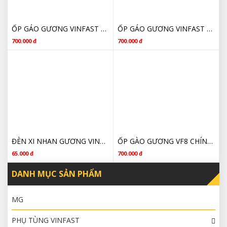
ỐP GÁO GƯƠNG VINFAST VF8 GIÁ RẺ
ỐP GÁO GƯƠNG VINFAST VF8 CHÍNH HÃNG
700.000 đ
700.000 đ
ĐÈN XI NHAN GƯƠNG VINFAST VF8
ỐP GÀO GƯƠNG VF8 CHÍNH HÃNG GIÁ RẺ
65.000 đ
700.000 đ
DANH MỤC SẢN PHẨM
MG
PHỤ TÙNG VINFAST