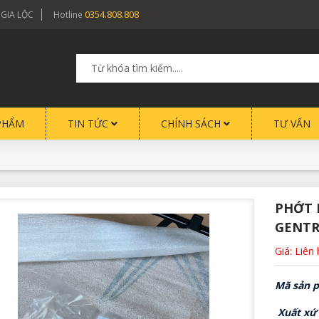
0354.808.808
 GIA LỘC
Hotline
PHẨM
TIN TỨC
CHÍNH SÁCH
TƯ VẤN
PHỚT 
GENTR
Giá: Liên
Mã sản p
Xuất xứ