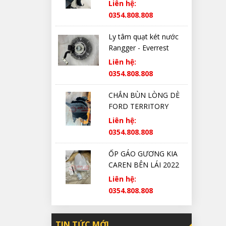
Liên hệ:
0354.808.808
Ly tâm quạt két nước
Rangger - Everrest
Liên hệ:
0354.808.808
CHẮN BÙN LÒNG DÈ
FORD TERRITORY
CHÍNH HÃNG
Liên hệ:
0354.808.808
ỐP GÁO GƯƠNG KIA
CAREN BÊN LÁI 2022
2023 2024 2025 CHÍNH
Liên hệ:
HÃNG
0354.808.808
TIN TỨC MỚI