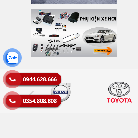
0944.628.666
0354.808.808