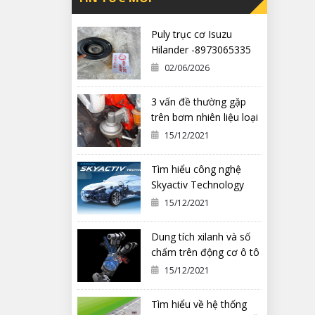
Puly trục cơ Isuzu
Hilander -8973065335
02/06/2026
3 vấn đề thường gặp
trên bơm nhiên liệu loại
cơ khí
15/12/2021
Tìm hiểu công nghệ
Skyactiv Technology
trên xe Mazda
15/12/2021
Dung tích xilanh và số
chấm trên động cơ ô tô
có ý nghĩa gì?
15/12/2021
Tìm hiểu về hệ thống