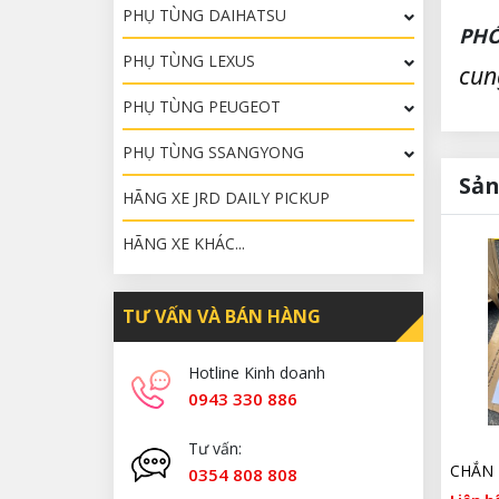
PHỤ TÙNG DAIHATSU
PHỚ
PHỤ TÙNG LEXUS
cun
PHỤ TÙNG PEUGEOT
PHỤ TÙNG SSANGYONG
Sản
HÃNG XE JRD DAILY PICKUP
HÃNG XE KHÁC...
TƯ VẤN VÀ BÁN HÀNG
Hotline Kinh doanh
0943 330 886
Tư vấn:
0354 808 808