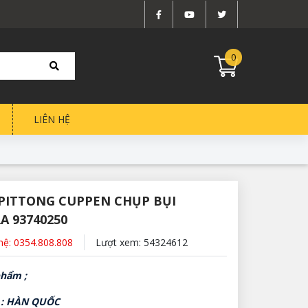
0
LIÊN HỆ
PITTONG CUPPEN CHỤP BỤI
A 93740250
 hệ: 0354.808.808
Lượt xem: 54324612
hẩm ;
 : HÀN QUỐC