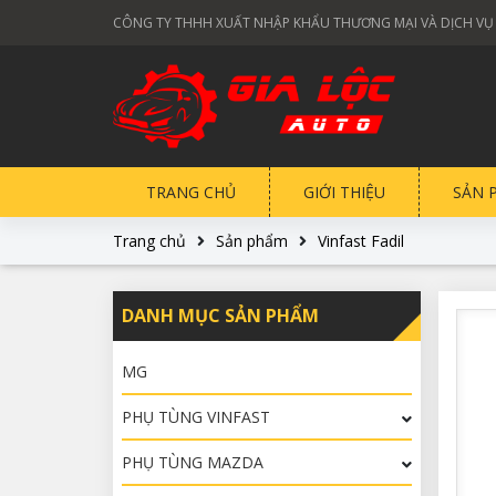
CÔNG TY THHH XUẤT NHẬP KHẨU THƯƠNG MẠI VÀ DỊCH VỤ
TRANG CHỦ
GIỚI THIỆU
SẢN 
Trang chủ
Sản phẩm
Vinfast Fadil
DANH MỤC SẢN PHẨM
MG
PHỤ TÙNG VINFAST
PHỤ TÙNG MAZDA