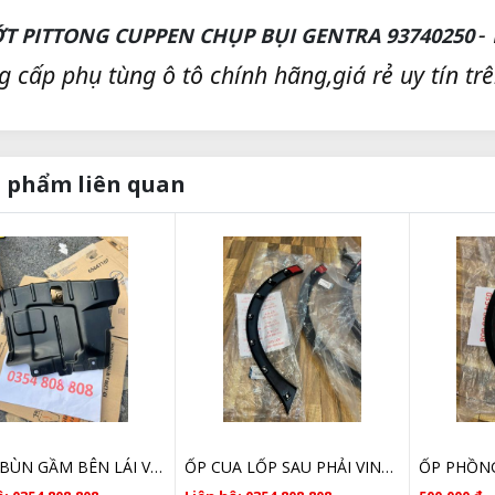
-
T PITTONG CUPPEN CHỤP BỤI GENTRA 93740250
g cấp phụ tùng ô tô chính hãng,giá rẻ uy tín trê
 phẩm liên quan
CHẮN BÙN GẦM BÊN LÁI VINFAST FADIL 42353386 CHÍNH HÃNG
ỐP CUA LỐP SAU PHẢI VINFAST FADIL CHÍNH HÃNG