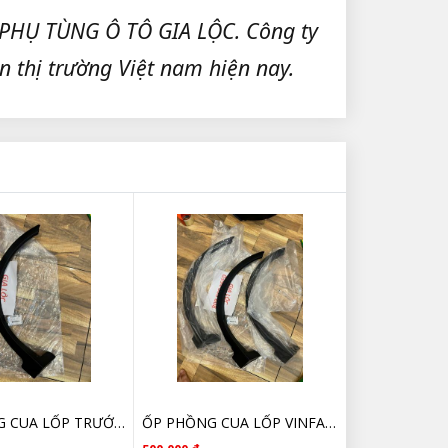
 PHỤ TÙNG Ô TÔ GIA LỘC. Công ty
n thị trường Việt nam hiện nay.
ỐP PHỒNG CUA LỐP TRƯỚC PHẢI VINFAST FADIL 42552646 CHÍNH HÃNG GIÁ TỐT
ỐP PHỒNG CUA LỐP VINFAST FADIL 42552646 CHÍNH HÃNG GIÁ TỐT