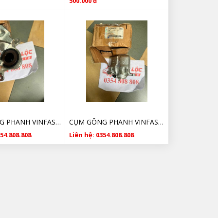
500.000 đ
CỤM GÔNG PHANH VINFAST FADIL13591421 GIÁ TỐT
CỤM GÔNG PHANH VINFAST FADIL13591421 CHÍNH HÃNG
354.808.808
Liên hệ: 0354.808.808