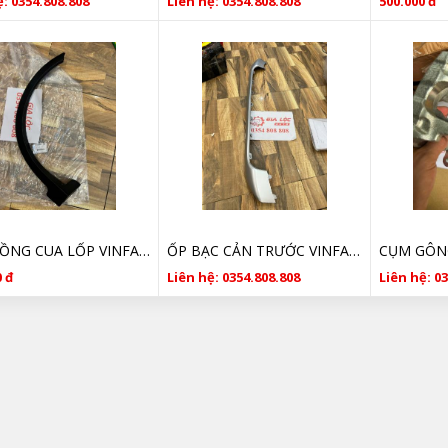
: 0354.808.808
Liên hệ: 0354.808.808
500.000 đ
ỐP PHỒNG CUA LỐP VINFAST FADIL 42552646 CHÍNH HÃNG GIÁ TỐT
ỐP BẠC CẢN TRƯỚC VINFAST FADIL GIÁ TỐT
 đ
Liên hệ: 0354.808.808
Liên hệ: 0