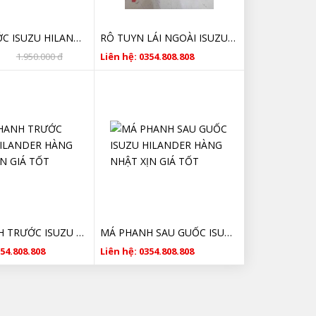
CẢN TRƯỚC ISUZU HILANDER CHÍNH HÃNG GIÁ RẺ
RÔ TUYN LÁI NGOÀI ISUZU HILANDER GIÁ TỐT
1.950.000 đ
Liên hệ: 0354.808.808
MÁ PHANH TRƯỚC ISUZU HILANDER HÀNG NHẬT XỊN GIÁ TỐT
MÁ PHANH SAU GUỐC ISUZU HILANDER HÀNG NHẬT XỊN GIÁ TỐT
354.808.808
Liên hệ: 0354.808.808