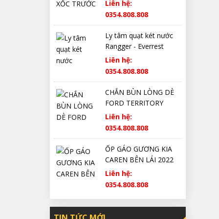
Liên hệ:
0354.808.808
Ly tâm quạt két nước
Rangger - Everrest
Liên hệ:
0354.808.808
CHẮN BÙN LÒNG DÈ
FORD TERRITORY
CHÍNH HÃNG
Liên hệ:
0354.808.808
ỐP GÁO GƯƠNG KIA
CAREN BÊN LÁI 2022
2023 2024 2025 CHÍNH
Liên hệ:
HÃNG
0354.808.808
TIN TỨC MỚI