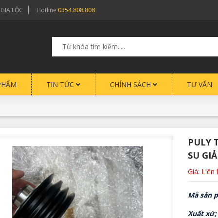
0354.808.808
 GIA LỘC
Hotline
PHẨM
TIN TỨC
CHÍNH SÁCH
TƯ VẤN
PULY 
SU GI
Giá: Liên
Mã sản 
Xuất xứ