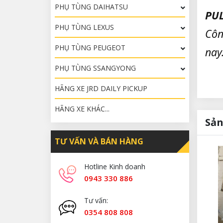
PHỤ TÙNG DAIHATSU
PUL
PHỤ TÙNG LEXUS
Côn
PHỤ TÙNG PEUGEOT
nay
PHỤ TÙNG SSANGYONG
HÃNG XE JRD DAILY PICKUP
HÃNG XE KHÁC...
Sản
TƯ VẤN VÀ BÁN HÀNG
Hotline Kinh doanh
0943 330 886
Tư vấn:
0354 808 808