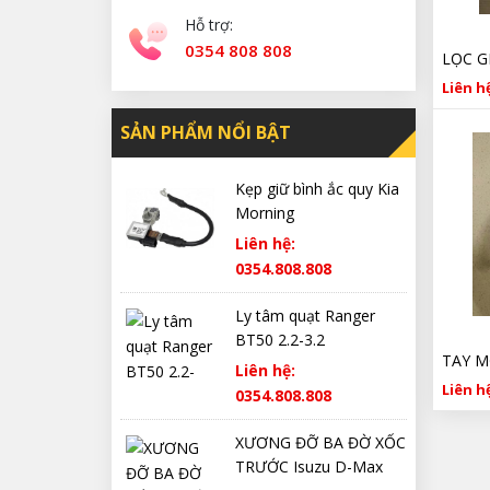
Hỗ trợ:
0354 808 808
Liên hệ
SẢN PHẨM NỔI BẬT
Kẹp giữ bình ắc quy Kia
Morning
Liên hệ:
0354.808.808
Ly tâm quạt Ranger
BT50 2.2-3.2
Liên hệ:
Liên hệ
0354.808.808
XƯƠNG ĐỠ BA ĐỜ XỐC
TRƯỚC Isuzu D-Max