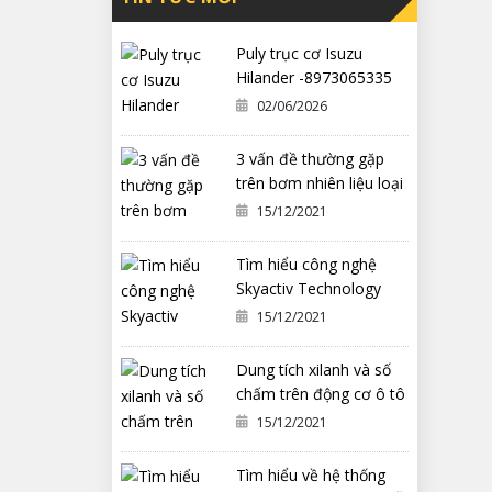
Puly trục cơ Isuzu
Hilander -8973065335
02/06/2026
3 vấn đề thường gặp
trên bơm nhiên liệu loại
cơ khí
15/12/2021
Tìm hiểu công nghệ
Skyactiv Technology
trên xe Mazda
15/12/2021
Dung tích xilanh và số
chấm trên động cơ ô tô
có ý nghĩa gì?
15/12/2021
Tìm hiểu về hệ thống