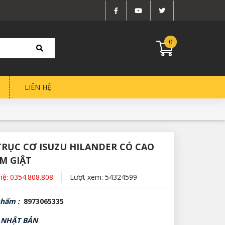
0
LIÊN HỆ
TRỤC CƠ ISUZU HILANDER CÓ CAO
ẢM GIẬT
 hệ: 0354.808.808
Lượt xem: 54324599
phẩm :
8973065335
; NHẬT BẢN