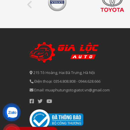
215 Tô Hoàng, Hai Bà Trưng, Hà Nội
Điện thoại:
0354.808.808
-
0944.628.666
Email:
muaphutungotogiatot.vn@gmail.com