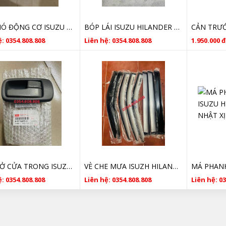
LỌC GIÓ ĐỘNG CƠ ISUZU HILANDER 8943349060
BÓP LÁI ISUZU HILANDER GIÁ RẺ
: 0354.808.808
Liên hệ: 0354.808.808
1.950.000 đ
TAY MỞ CỬA TRONG ISUZU HILANDER 97196873 GIÁ TỐT
VÈ CHE MƯA ISUZH HILANDER GIÁ TỐT
: 0354.808.808
Liên hệ: 0354.808.808
Liên hệ: 0