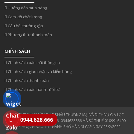
Hướng dẫn mua hàng
Cam kết chất lượng
Câu hỏi thường gặp
Phương thức thanh toán
CHÍNH SÁCH
Chính sách bảo mật thông tin
Chính sách giao nhận và kiểm hàng
Chính sách thanh toán
Chính sách bảo hành - đổi trả
CÔNG TY TNHH XUẤT NHẬP KHẨU THƯƠNG MẠI VÀ DỊCH VỤ GIA LỘC
0944.628.666
SĐT: 0354 808 808- 0943330886- 0944628666 MÃ SỐ THUẾ 0109916400
DO SỞ KẾ HOẠCH ĐẦU TƯ THÀNH PHỐ HÀ NỘI CẤP NGÀY 25/2/2022