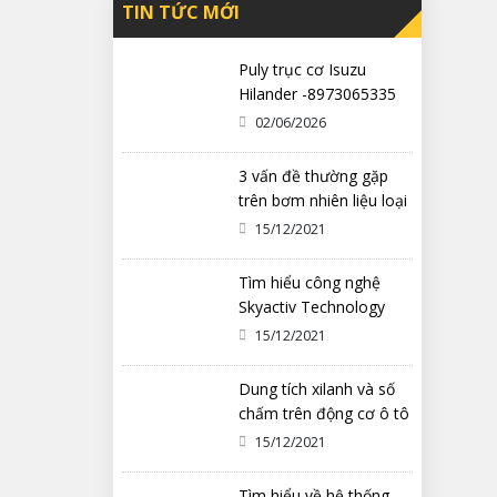
TIN TỨC MỚI
Puly trục cơ Isuzu
Hilander -8973065335
02/06/2026
3 vấn đề thường gặp
trên bơm nhiên liệu loại
cơ khí
15/12/2021
Tìm hiểu công nghệ
Skyactiv Technology
trên xe Mazda
15/12/2021
Dung tích xilanh và số
chấm trên động cơ ô tô
có ý nghĩa gì?
15/12/2021
Tìm hiểu về hệ thống