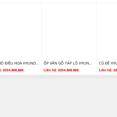
CỬA GIÓ ĐIỀU HOÀ HYUNDAI PORTER 2 974604F001ES
ỐP VÂN GỖ TÁP LÔ HYUNDAI PORTER 2 THÁO XE
: 0354.808.808
Liên hệ: 0354.808.808
Liên hệ: 0