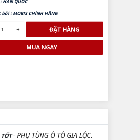
 : HÀN QUỐC
t bởi : MOBIS CHÍNH HÃNG
+
ĐẶT HÀNG
MUA NGAY
- PHỤ TÙNG Ô TÔ GIA LỘC.
 TỐT