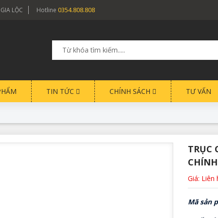
0354.808.808
 GIA LỘC
Hotline
PHẨM
TIN TỨC
CHÍNH SÁCH
TƯ VẤN
TRỤC 
CHÍNH
Giá: Liên
Mã sản p