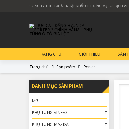
CÔNG TY THHH XUẤT NHẬP KHẨU THƯƠNG MẠI VÀ DỊCH VỤ
TRANG CHỦ
GIỚI THIỆU
SẢN 
Trang chủ
Sản phẩm
Porter
DANH MỤC SẢN PHẨM
MG
PHỤ TÙNG VINFAST
PHỤ TÙNG MAZDA