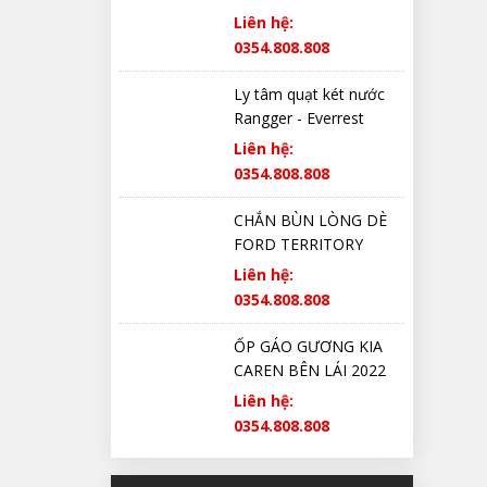
Liên hệ:
0354.808.808
Ly tâm quạt két nước
Rangger - Everrest
Liên hệ:
0354.808.808
CHẮN BÙN LÒNG DÈ
FORD TERRITORY
CHÍNH HÃNG
Liên hệ:
0354.808.808
ỐP GÁO GƯƠNG KIA
CAREN BÊN LÁI 2022
2023 2024 2025 CHÍNH
Liên hệ:
HÃNG
0354.808.808