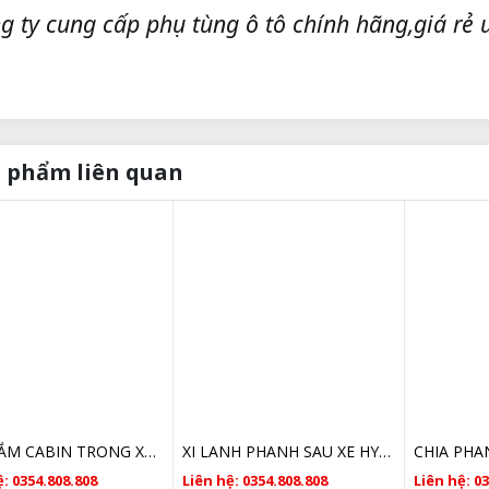
g ty cung cấp phụ tùng ô tô chính hãng,giá rẻ u
.
 phẩm liên quan
TAY NẮM CABIN TRONG XE HYUNDAI PORTER 2 CHÍNH HÃNG
XI LANH PHANH SAU XE HYUNDAI PORTER 2 583804F000 CHÍNH HÃNG
: 0354.808.808
Liên hệ: 0354.808.808
Liên hệ: 0