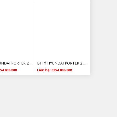
CỦ ĐỀ HYUNDAI PORTER 2 GIÁ RẺ
BI TỲ HYUNDAI PORTER 2 252864A600 CHÍNH HÃNG
354.808.808
Liên hệ: 0354.808.808