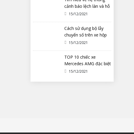
cảnh báo lệch làn và hỗ
trợ duy trì làn đường
15/12/2021
Cách sử dụng bộ lẫy
chuyển số trên xe hộp
số tự động ô tô
15/12/2021
TOP 10 chiếc xe
Mercedes AMG đặc biệt
nhất từng được chế tạo
15/12/2021