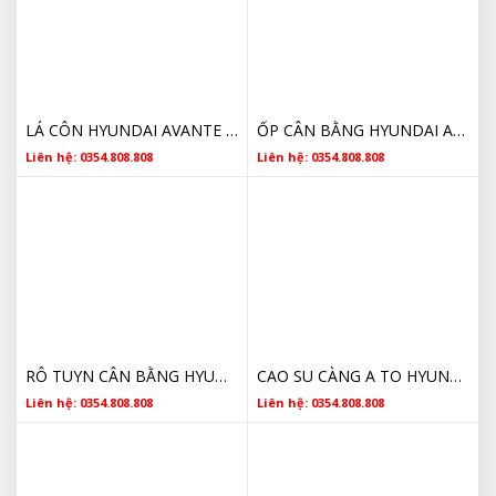
LÁ CÔN HYUNDAI AVANTE 2011 2012 2013 2014 4110023040 CHÍNH HÃNG
ỐP CÂN BẰNG HYUNDAI AVANTE 2011 2012 2013 2014 548132H200 CHÍNH HÃNG
Liên hệ: 0354.808.808
Liên hệ: 0354.808.808
RÔ TUYN CÂN BẰNG HYUNDAI AVANTE 2011 2012 2013 2014 545302H200 CHÍNH HÃNG
CAO SU CÀNG A TO HYUNDAI AVANTE 2011 2012 2013 2014 545841G000 CHÍNH HÃNG
Liên hệ: 0354.808.808
Liên hệ: 0354.808.808