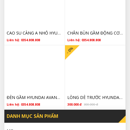
CAO SU CÀNG A NHỎ HYUNDAI AVANTE 2011 2012 2013 2014 54551C5000 CHÍNH HÃNG
CHẮN BÙN GẦM ĐỘNG CƠ MIẾNG TO HYUNDAI AVANTE 2010 2011 2012 2013 2014 GIÁ TỐT
Liên hệ: 0354.808.808
Liên hệ: 0354.808.808
- 0%
ĐÈN GẦM HYUNDAI AVANTE 2010 2011 2012 2013 2014 2015 GIÁ RẺ
LÒNG DÈ TRƯỚC HYUNDAI AVANT 2011 CHÍNH HÃNG 868122Q000
Liên hệ: 0354.808.808
300.000 đ
300.000 đ
DANH MỤC SẢN PHẨM