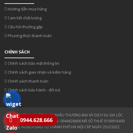
Hướng dẫn mua hàng
Cam kết chất lượng
Câu hỏi thường gặp
Phương thức thanh toán
CHÍNH SÁCH
Chính sách bảo mật thông tin
Chính sách giao nhận và kiểm hàng
Chính sách thanh toán
Chính sách bảo hành - đổi trả
CÔNG TY TNHH XUẤT NHẬP KHẨU THƯƠNG MẠI VÀ DỊCH VỤ GIA LỘC
0944.628.666
SĐT: 0354 808 808- 0943330886- 0944628666 MÃ SỐ THUẾ 0109916400
DO SỞ KẾ HOẠCH ĐẦU TƯ THÀNH PHỐ HÀ NỘI CẤP NGÀY 25/2/2022