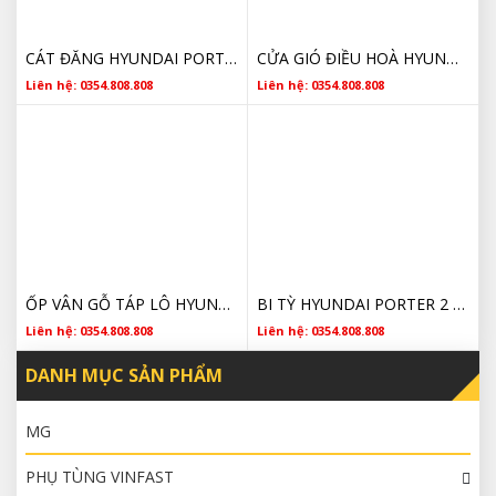
CÁT ĐĂNG HYUNDAI PORTER 2 CHÍNH HÃNG
CỬA GIÓ ĐIỀU HOÀ HYUNDAI PORTER 2 974604F001ES
Liên hệ: 0354.808.808
Liên hệ: 0354.808.808
ỐP VÂN GỖ TÁP LÔ HYUNDAI PORTER 2 THÁO XE
BI TỲ HYUNDAI PORTER 2 252864A600 CHÍNH HÃNG
Liên hệ: 0354.808.808
Liên hệ: 0354.808.808
DANH MỤC SẢN PHẨM
MG
PHỤ TÙNG VINFAST