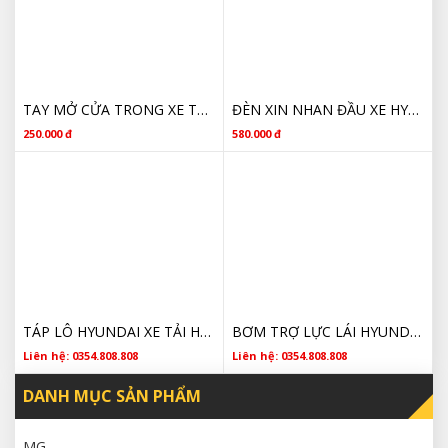
TAY MỞ CỬA TRONG XE TẢI HYUNDAI HD 15 TẤN GIÁ RẺ 823207A002
ĐÈN XIN NHAN ĐẦU XE HYUNDAI COUNTY GIÁ RẺ
250.000 đ
580.000 đ
TÁP LÔ HYUNDAI XE TẢI HD72 CHÍNH HÃNG
BƠM TRỢ LỰC LÁI HYUNDAI COUNTY, HD72, HD78 571505H101
Liên hệ: 0354.808.808
Liên hệ: 0354.808.808
DANH MỤC SẢN PHẨM
MG