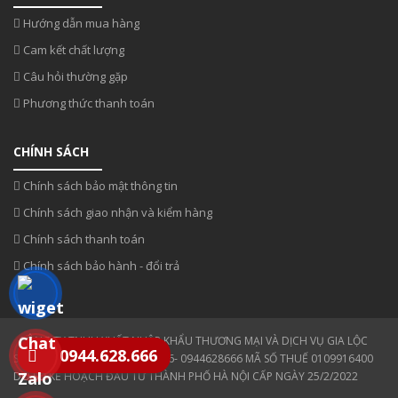
Hướng dẫn mua hàng
Cam kết chất lượng
Câu hỏi thường gặp
Phương thức thanh toán
CHÍNH SÁCH
Chính sách bảo mật thông tin
Chính sách giao nhận và kiểm hàng
Chính sách thanh toán
Chính sách bảo hành - đổi trả
CÔNG TY TNHH XUẤT NHẬP KHẨU THƯƠNG MẠI VÀ DỊCH VỤ GIA LỘC
0944.628.666
SĐT: 0354 808 808- 0943330886- 0944628666 MÃ SỐ THUẾ 0109916400
DO SỞ KẾ HOẠCH ĐẦU TƯ THÀNH PHỐ HÀ NỘI CẤP NGÀY 25/2/2022