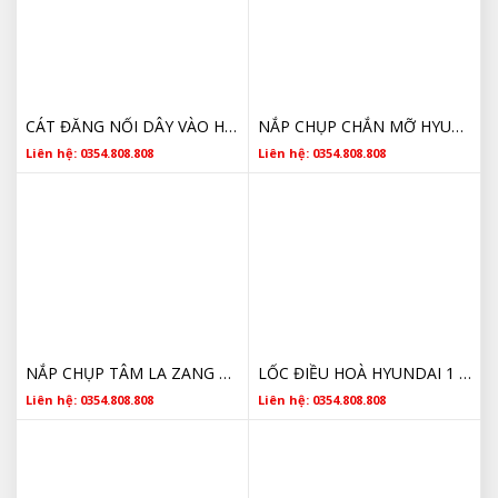
CÁT ĐĂNG NỐI DÂY VÀO HỘP SỐ HYUNDAI 3,5 TẤN CHÍNH HÃNG
NẮP CHỤP CHẮN MỠ HYUNDAI MIGHTY HD65 HD72 HD78 518515H001 CHÍNH HÃNG
Liên hệ: 0354.808.808
Liên hệ: 0354.808.808
NẮP CHỤP TÂM LA ZANG CHẮN MỠ HYUNDAI COUNTY 518515H001
LỐC ĐIỀU HOÀ HYUNDAI 1 TẤN CHÍNH HÃNG
Liên hệ: 0354.808.808
Liên hệ: 0354.808.808