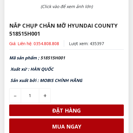
(Click vào để xem ảnh lớn)
NẮP CHỤP CHẮN MỠ HYUNDAI COUNTY
518515H001
Giá: Liên hệ: 0354.808.808
Lượt xem: 435397
Mã sản phẩm ;
518515H001
Xuất xứ : HÀN QUỐC
Sản xuất bởi : MOBIS CHÍNH HÃNG
–
+
ĐẶT HÀNG
MUA NGAY