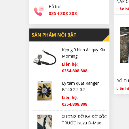
Hỗ trợ:
Liên hệ
0354 808 808
SẢN PHẨM NỔI BẬT
Kẹp giữ bình ắc quy Kia
Morning
Liên hệ:
0354.808.808
Ly tâm quạt Ranger
Liên hệ
BT50 2.2-3.2
Liên hệ:
0354.808.808
XƯƠNG ĐỠ BA ĐỜ XỐC
TRƯỚC Isuzu D-Max