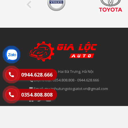
215 Tô Hoàng, Hai Bà Trưng, Hà Nội
0944.628.666
Điện thoại:
0354.808.808
-
0944.628.666
Email:
muaphutungotogiatot.vn@gmail.com
0354.808.808