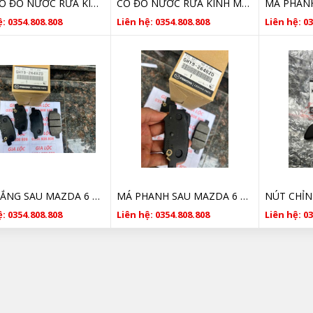
NẮP CỔ ĐỔ NƯỚC RỬA KÍNH MAZDA 6 GIÁ RẺ
CỔ ĐỔ NƯỚC RỬA KÍNH MAZDA 6 GIÁ RẺ
: 0354.808.808
Liên hệ: 0354.808.808
Liên hệ: 0
BỐ THẮNG SAU MAZDA 6 GHY92648ZD CHÍNH HÃNG 2014 2015 2016 2017 2018
MÁ PHANH SAU MAZDA 6 GHY92648ZD CHÍNH HÃNG 2014 2015 2016 2017 2018
: 0354.808.808
Liên hệ: 0354.808.808
Liên hệ: 0