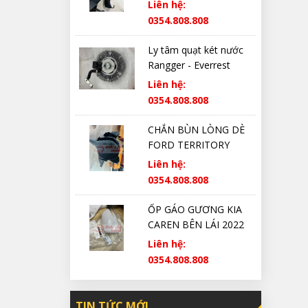
Liên hệ:
0354.808.808
Ly tâm quạt két nước
Rangger - Everrest
Liên hệ:
0354.808.808
CHẮN BÙN LÒNG DÈ
FORD TERRITORY
CHÍNH HÃNG
Liên hệ:
0354.808.808
ỐP GÁO GƯƠNG KIA
CAREN BÊN LÁI 2022
2023 2024 2025 CHÍNH
Liên hệ:
HÃNG
0354.808.808
TIN TỨC MỚI