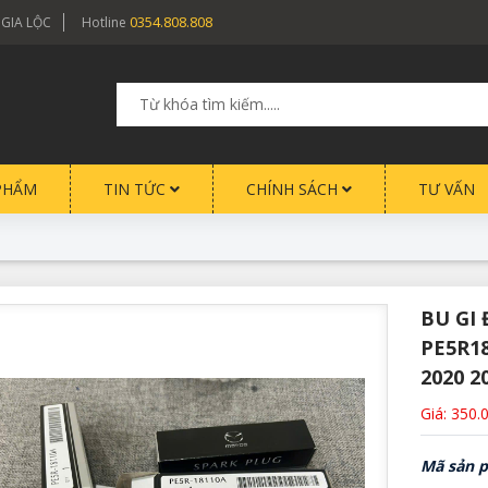
0354.808.808
 GIA LỘC
Hotline
PHẨM
TIN TỨC
CHÍNH SÁCH
TƯ VẤN
BU GI
PE5R18
2020 2
Giá: 350.
Mã sản 