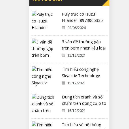
Puly trục cơ Isuzu
Hilander -8973065335
02/06/2026
3 vấn đề thường gặp
trên bơm nhiên liệu loại
cơ khí
15/12/2021
Tìm hiểu công nghệ
Skyactiv Technology
trên xe Mazda
15/12/2021
Dung tích xilanh và số
chấm trên động cơ ô tô
có ý nghĩa gì?
15/12/2021
Tìm hiểu về hệ thống