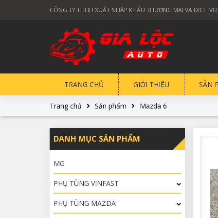
CÔNG TY THHH XUẤT NHẬP KHẨU THƯƠNG MẠI VÀ DỊCH VỤ
TRANG CHỦ
GIỚI THIỆU
SẢN 
Trang chủ
Sản phẩm
Mazda 6
DANH MỤC SẢN PHẨM
MG
PHỤ TÙNG VINFAST
PHỤ TÙNG MAZDA