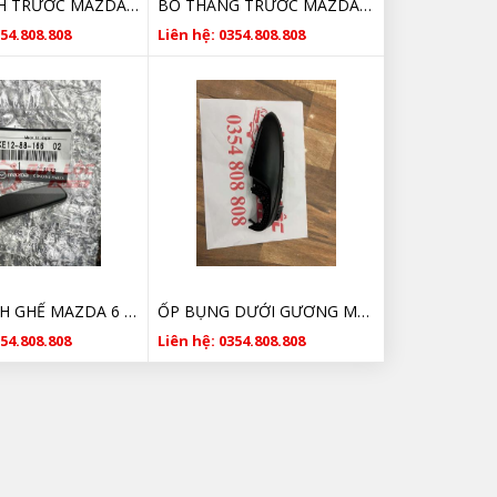
MÁ PHANH TRƯỚC MAZDA 6 G4YA3328ZB CHÍNH HÃNG 2014 2015 2016 2017 2018
BỐ THẮNG TRƯỚC MAZDA 6 G4YA3328ZB CHÍNH HÃNG 2014 2015 2016 2017 2018
354.808.808
Liên hệ: 0354.808.808
NÚT CHỈNH GHẾ MAZDA 6 KE128816602 CHÍNH HÃNG
ỐP BỤNG DƯỚI GƯƠNG MAZDA 6 GIÁ RẺ
354.808.808
Liên hệ: 0354.808.808