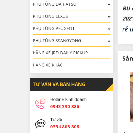
PHỤ TÙNG DAIHATSU
BU 
PHỤ TÙNG LEXUS
202
rẻ 
PHỤ TÙNG PEUGEOT
PHỤ TÙNG SSANGYONG
HÃNG XE JRD DAILY PICKUP
Sản
HÃNG XE KHÁC...
TƯ VẤN VÀ BÁN HÀNG
Hotline Kinh doanh
0943 330 886
Tư vấn:
0354 808 808