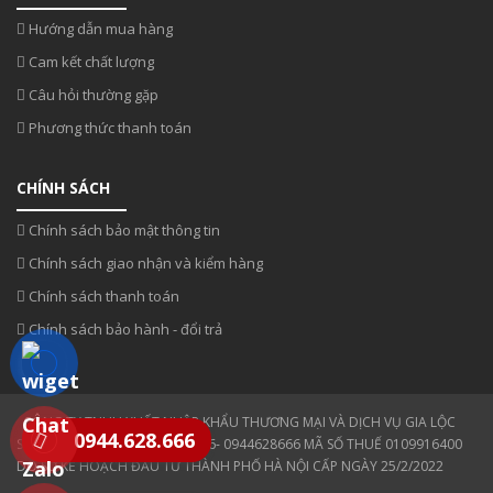
Hướng dẫn mua hàng
Cam kết chất lượng
Câu hỏi thường gặp
Phương thức thanh toán
CHÍNH SÁCH
Chính sách bảo mật thông tin
Chính sách giao nhận và kiểm hàng
Chính sách thanh toán
Chính sách bảo hành - đổi trả
CÔNG TY TNHH XUẤT NHẬP KHẨU THƯƠNG MẠI VÀ DỊCH VỤ GIA LỘC
0944.628.666
SĐT: 0354 808 808- 0943330886- 0944628666 MÃ SỐ THUẾ 0109916400
DO SỞ KẾ HOẠCH ĐẦU TƯ THÀNH PHỐ HÀ NỘI CẤP NGÀY 25/2/2022